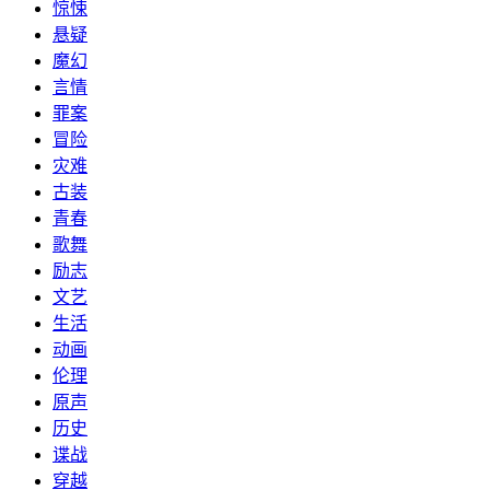
惊悚
悬疑
魔幻
言情
罪案
冒险
灾难
古装
青春
歌舞
励志
文艺
生活
动画
伦理
原声
历史
谍战
穿越