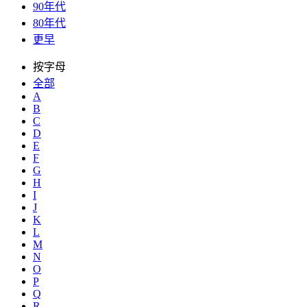
90年代
80年代
更早
按字母
全部
A
B
C
D
E
F
G
H
I
J
K
L
M
N
O
P
Q
R