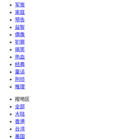
军旅
家庭
预告
益智
偶像
犯罪
搞笑
热血
经典
童话
刑侦
推理
按地区
全部
大陆
香港
台湾
美国