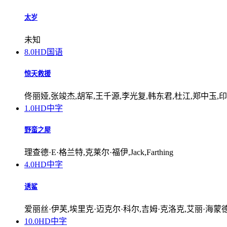
太岁
未知
8.0
HD国语
惊天救援
佟丽娅,张竣杰,胡军,王千源,李光复,韩东君,杜江,郑中玉,印
1.0
HD中字
野蛮之屋
理查德·E·格兰特,克莱尔·福伊,Jack,Farthing
4.0
HD中字
诱鲨
爱丽丝·伊芙,埃里克·迈克尔·科尔,吉姆·克洛克,艾丽·海蒙德,Lisa,Yaro,J
10.0
HD中字