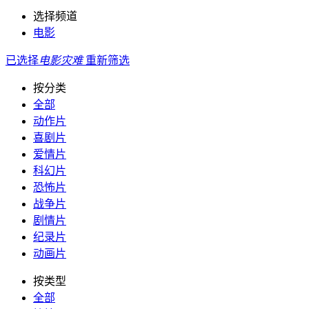
选择频道
电影
已选择
电影
灾难
重新筛选
按分类
全部
动作片
喜剧片
爱情片
科幻片
恐怖片
战争片
剧情片
纪录片
动画片
按类型
全部