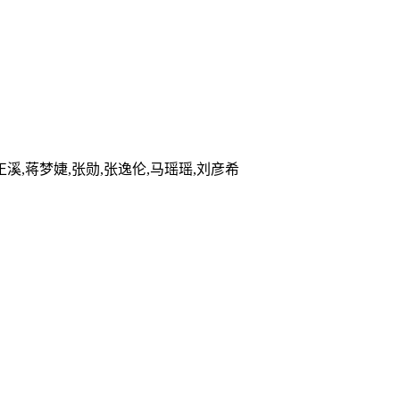
正溪,蒋梦婕,张勋,张逸伦,马瑶瑶,刘彦希