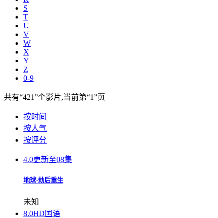
S
T
U
V
W
X
Y
Z
0-9
共有
“421”
个影片,当前第
“1”
页
按时间
按人气
按评分
4.0
更新至08集
地球·劫后重生
未知
8.0
HD国语