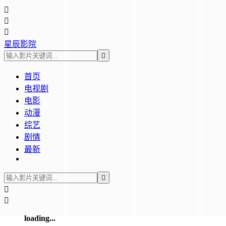



星辰影院

首页
电视剧
电影
动漫
综艺
剧情
最新



loading...