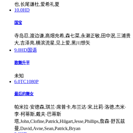
也,长尾谦杜,爱希礼夏
10.0
HD
国宝
寺岛忍,渡边谦,高畑充希,森七菜,永濑正敏,田中泯,三浦贵
大,吉泽亮,横滨流星,见上爱,黑川想矢
9.0
HD国语
歌舞升平
未知
6.0
TC1080P
最后的舞女
帕米拉·安德森,琪兰·席普卡,布兰达·宋,比莉·洛德,杰米·
李·柯蒂斯,戴夫·巴蒂斯
塔,John,Clofine,Patrick,Hilgart,Jesse,Phillips,詹森·舒瓦兹
曼,David,Avne,Sean,Patrick,Bryan