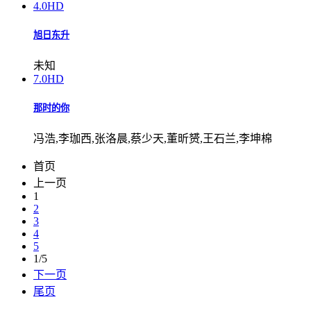
4.0
HD
旭日东升
未知
7.0
HD
那时的你
冯浩,李珈西,张洛晨,蔡少天,董昕赟,王石兰,李坤棉
首页
上一页
1
2
3
4
5
1/5
下一页
尾页