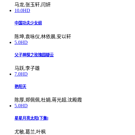
马龙,张玉轩,闫妍
10.0
HD
中国功夫少女组
陈坤,袁咏仪,林依晨,安以轩
5.0
HD
父子神探之玫瑰园疑云
马跃,李子雄
7.0
HD
艳阳天
陈厚,郑佩佩,杜娟,蒋光超,沈殿霞
5.0
HD
星星月亮太阳[下集]
尤敏,葛兰,叶枫