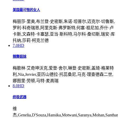
美国最可恨的女人
梅丽莎·里奥,布兰登·史密斯,朱诺·坦普尔,迈克尔·切鲁斯,
罗利·科奇瑞恩,阿里克斯·弗罗斯特,何塞·祖尼加,乔什·卢
卡斯,文森特·卡塞瑟,亚当·斯科特,马尔科·桑切斯,瑞安·库
托纳,莎莉·柯克兰德
7.0
HD
辣舞姐妹
梅歌林·艾奇坤沃克,爱登·舍尔,琳登·史密斯,盖琦·格莱特
利,Nia,Jervier,亚历山德拉·托蕊桑尼,马克·理查德森二世,
娜图里·劳顿,马特·麦高瑞
8.0
HD
终极武器
维
杰,Genelia,D'Souza,Hansika,Motwani,Saranya,Mohan,Santha