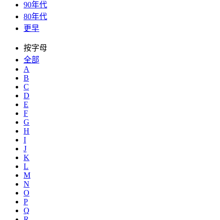
90年代
80年代
更早
按字母
全部
A
B
C
D
E
F
G
H
I
J
K
L
M
N
O
P
Q
R