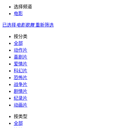
选择频道
电影
已选择
电影
歌舞
重新筛选
按分类
全部
动作片
喜剧片
爱情片
科幻片
恐怖片
战争片
剧情片
纪录片
动画片
按类型
全部