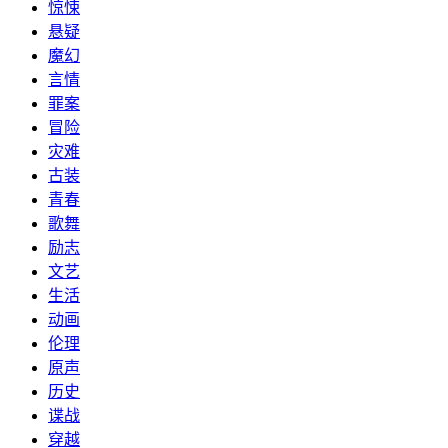
惊悚
悬疑
魔幻
言情
罪案
冒险
灾难
古装
青春
歌舞
励志
文艺
生活
动画
伦理
原声
历史
谍战
穿越