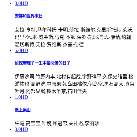
3.0
HD
安娜和世界末日
艾拉·亨特,马尔科姆·卡明,莎拉·斯维尔,克里斯托弗·莱沃,
玛里·休,本·威金斯,马克·本顿,保罗·凯耶,肖恩·康纳,约翰·
温切斯特,艾拉·贾维斯,杰基·伯德
5.0
HD
侦探麻理子一生中最悲惨的日子
伊藤沙莉,竹野内丰,北村有起哉,宇野祥平,久保史绪里,松
浦祐也,高野洸,中原果南,岛田桃依,伊岛空,黒石高大,真宫
叶月,阿部显岚,铃木圣奈,石田佳央
1.0
HD
逼上梁山
午马,高宝宝,叶鹏,顾冠忠,关礼杰,李丽珍
3.0
HD