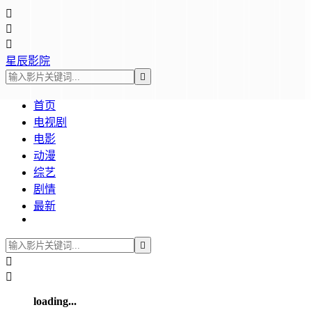



星辰影院

首页
电视剧
电影
动漫
综艺
剧情
最新



loading...