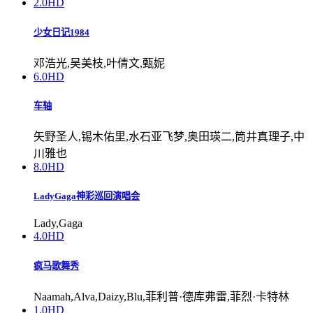
2.0
HD
少女日记1984
邓浩光,吴美枝,叶倩文,甄妮
6.0
HD
车轴
矢野圣人,锡木佑里,水石亚飞梦,奥田瑛二,筒井真理子,中
川雅也
8.0
HD
LadyGaga神彩巡回演唱会
Lady,Gaga
4.0
HD
疯马歌舞秀
Naamah,Alva,Daizy,Blu,菲利普·德库弗雷,菲烈·卡特林
1.0
HD