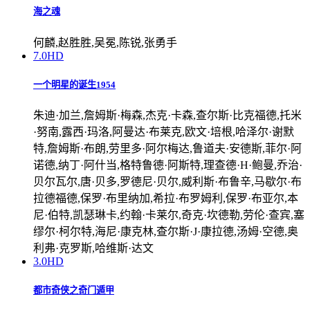
海之魂
何麟,赵胜胜,吴冕,陈锐,张勇手
7.0
HD
一个明星的诞生1954
朱迪·加兰,詹姆斯·梅森,杰克·卡森,查尔斯·比克福德,托米
·努南,露西·玛洛,阿曼达·布莱克,欧文·培根,哈泽尔·谢默
特,詹姆斯·布朗,劳里多·阿尔梅达,鲁道夫·安德斯,菲尔·阿
诺德,纳丁·阿什当,格特鲁德·阿斯特,理查德·H·鲍曼,乔治·
贝尔瓦尔,唐·贝多,罗德尼·贝尔,威利斯·布鲁辛,马歇尔·布
拉德福德,保罗·布里纳加,希拉·布罗姆利,保罗·布亚尔,本
尼·伯特,凯瑟琳卡,约翰·卡莱尔,奇克·坎德勒,劳伦·查宾,塞
缪尔·柯尔特,海尼·康克林,查尔斯·J·康拉德,汤姆·空德,奥
利弗·克罗斯,哈维斯·达文
3.0
HD
都市奇侠之奇门遁甲