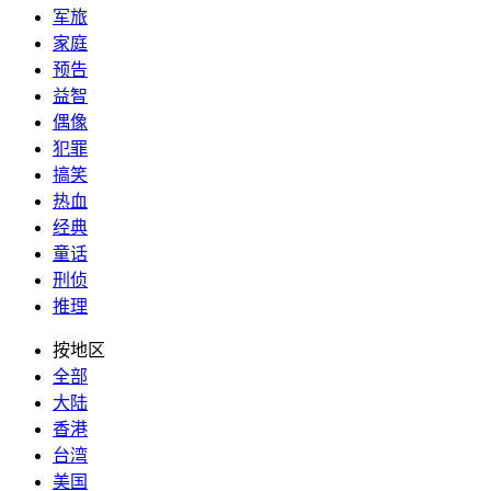
军旅
家庭
预告
益智
偶像
犯罪
搞笑
热血
经典
童话
刑侦
推理
按地区
全部
大陆
香港
台湾
美国