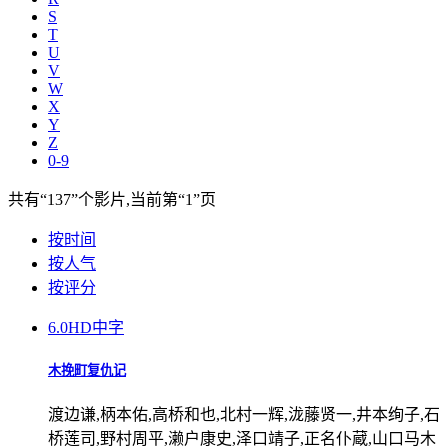
S
T
U
V
W
X
Y
Z
0-9
共有
“137”
个影片,当前第
“1”
页
按时间
按人气
按评分
6.0
HD中字
木挽町复仇记
渡边谦,柄本佑,高桥和也,北村一辉,泷藤贤一,井本绚子,石
桥莲司,野村周平,濑户康史,泽口靖子,正名仆蔵,山口马木