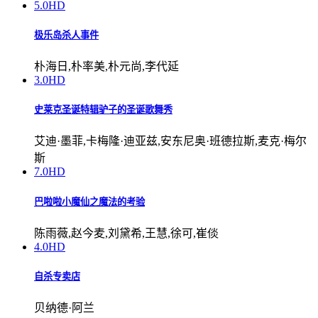
5.0
HD
极乐岛杀人事件
朴海日,朴率美,朴元尚,李代延
3.0
HD
史莱克圣诞特辑驴子的圣诞歌舞秀
艾迪·墨菲,卡梅隆·迪亚兹,安东尼奥·班德拉斯,麦克·梅尔
斯
7.0
HD
巴啦啦小魔仙之魔法的考验
陈雨薇,赵今麦,刘黛希,王慧,徐可,崔倓
4.0
HD
自杀专卖店
贝纳德·阿兰