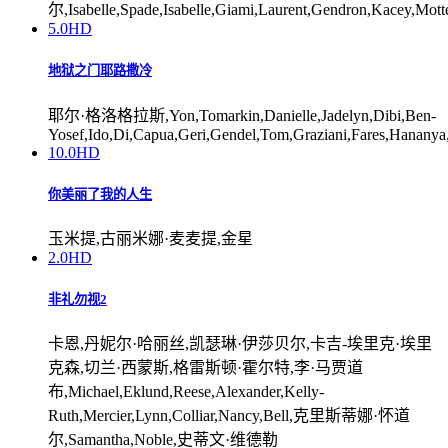
尔,Isabelle,Spade,Isabelle,Giami,Laurent,Gendron,Kacey,Motte
5.0
HD
地狱之门耶路撒冷
耶尔·格洛格拉斯,Yon,Tomarkin,Danielle,Jadelyn,Dibi,Ben-
Yosef,Ido,Di,Capua,Geri,Gendel,Tom,Graziani,Fares,Hananya
10.0
HD
你美丽了我的人生
玉米提,古丽米娜·麦麦提,金星
2.0
HD
非礼勿视2
卡恩,丹妮尔·哈丽丝,凯瑟琳·伊莎贝尔,卡吉-埃里克·埃里
克森,切兰·西蒙斯,格雷斯顿·霍尔特,李·马贾道
布,Michael,Eklund,Reese,Alexander,Kelly-
Ruth,Mercier,Lynn,Colliar,Nancy,Bell,克里斯蒂娜·怀道
尔,Samantha,Noble,史蒂文·维德勒