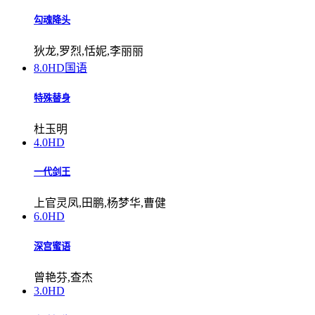
勾魂降头
狄龙,罗烈,恬妮,李丽丽
8.0
HD国语
特殊替身
杜玉明
4.0
HD
一代剑王
上官灵凤,田鹏,杨梦华,曹健
6.0
HD
深宫蜜语
曾艳芬,查杰
3.0
HD