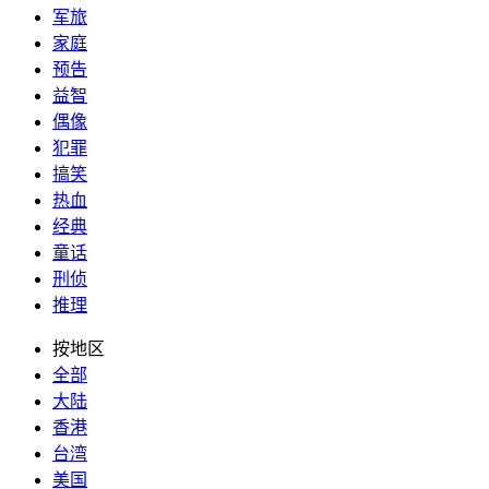
军旅
家庭
预告
益智
偶像
犯罪
搞笑
热血
经典
童话
刑侦
推理
按地区
全部
大陆
香港
台湾
美国