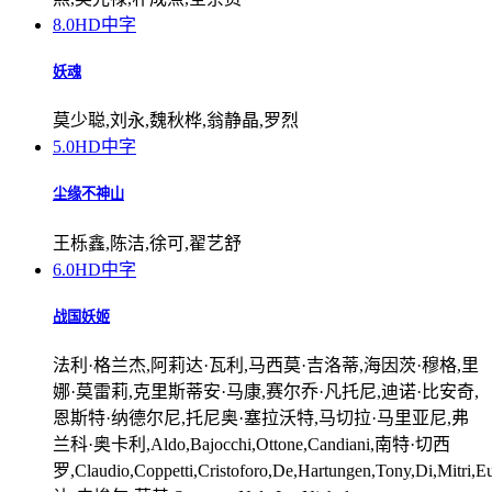
8.0
HD中字
妖魂
莫少聪,刘永,魏秋桦,翁静晶,罗烈
5.0
HD中字
尘缘不神山
王栎鑫,陈洁,徐可,翟艺舒
6.0
HD中字
战国妖姬
法利·格兰杰,阿莉达·瓦利,马西莫·吉洛蒂,海因茨·穆格,里
娜·莫雷莉,克里斯蒂安·马康,赛尔乔·凡托尼,迪诺·比安奇,
恩斯特·纳德尔尼,托尼奥·塞拉沃特,马切拉·马里亚尼,弗
兰科·奥卡利,Aldo,Bajocchi,Ottone,Candiani,南特·切西
罗,Claudio,Coppetti,Cristoforo,De,Hartungen,Tony,Di,Mitri,Eu