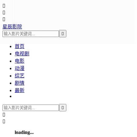



星辰影院

首页
电视剧
电影
动漫
综艺
剧情
最新



loading...