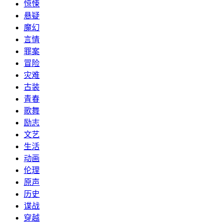
惊悚
悬疑
魔幻
言情
罪案
冒险
灾难
古装
青春
歌舞
励志
文艺
生活
动画
伦理
原声
历史
谍战
穿越