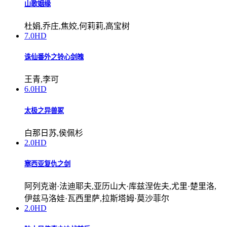
山歌姻缘
杜娟,乔庄,焦姣,何莉莉,高宝树
7.0
HD
诛仙番外之铃心剑魄
王青,李可
6.0
HD
太极之异兽冢
白那日苏,侯佩杉
2.0
HD
塞西亚复仇之剑
阿列克谢·法迪耶夫,亚历山大·库兹涅佐夫,尤里·楚里洛,
伊兹马洛娃·瓦西里萨,拉斯塔姆·莫沙菲尔
2.0
HD