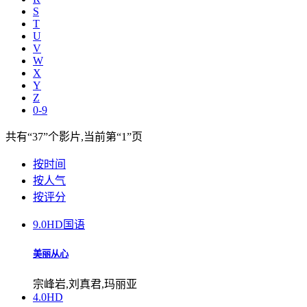
S
T
U
V
W
X
Y
Z
0-9
共有
“37”
个影片,当前第
“1”
页
按时间
按人气
按评分
9.0
HD国语
美丽从心
宗峰岩,刘真君,玛丽亚
4.0
HD