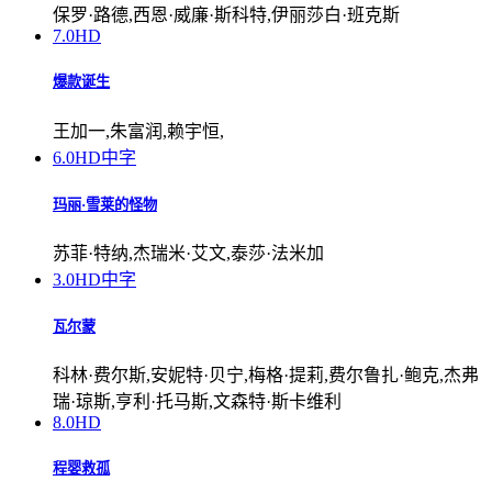
保罗·路德,西恩·威廉·斯科特,伊丽莎白·班克斯
7.0
HD
爆款诞生
王加一,朱富润,赖宇恒,
6.0
HD中字
玛丽·雪莱的怪物
苏菲·特纳,杰瑞米·艾文,泰莎·法米加
3.0
HD中字
瓦尔蒙
科林·费尔斯,安妮特·贝宁,梅格·提莉,费尔鲁扎·鲍克,杰弗
瑞·琼斯,亨利·托马斯,文森特·斯卡维利
8.0
HD
程婴救孤