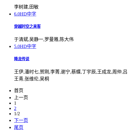
李树建,田敏
6.0
HD中字
穿越时空之来客
于清斌,吴静一,罗曼雅,陈大伟
5.0
HD中字
降龙传说
王伊,潘时七,贺刚,李菁,谢宁,蔡蝶,丁宇辰,王成龙,周仲,吕
王青,张维伦,吴桐
首页
上一页
1
2
1/2
下一页
尾页