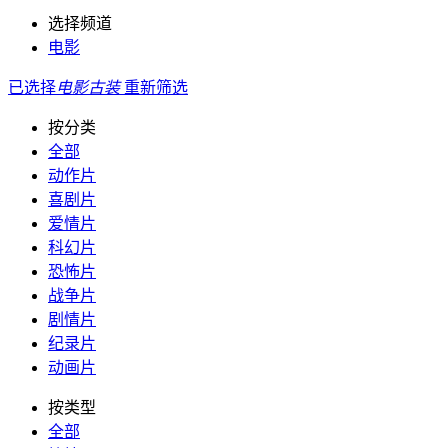
选择频道
电影
已选择
电影
古装
重新筛选
按分类
全部
动作片
喜剧片
爱情片
科幻片
恐怖片
战争片
剧情片
纪录片
动画片
按类型
全部