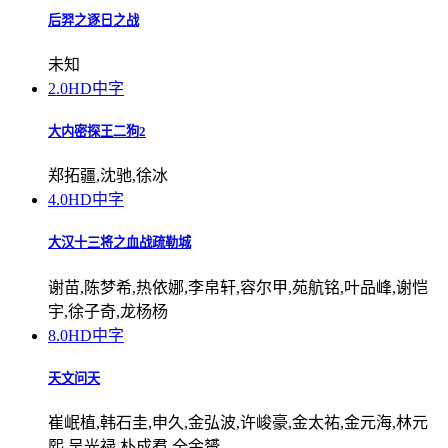
后羿之逐日之战
未知
2.0
HD中字
大内密探王二狗2
郑拓疆,沈驰,徐冰
4.0
HD中字
大汉十三将之血战疏勒城
谢苗,陈梦希,热依娜,李帛轩,容尔甲,苑航铭,叶品峰,谢恺
宇,徐子奇,龙杨杨
8.0
HD中字
天文问天
崔岷植,韩石圭,申久,金弘波,许峻豪,金太祐,金元海,林元
熙,吴光禄,朴成焄,全余赟