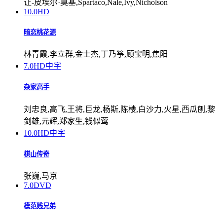
让-皮埃尔·莫基,Spartaco,Nale,Ivy,Nicholson
10.0
HD
暗恋桃花源
林青霞,李立群,金士杰,丁乃筝,顾宝明,焦阳
7.0
HD中字
杂家高手
刘忠良,高飞,王将,巨龙,杨斯,陈楼,白沙力,火星,西瓜刨,黎
剑雄,元辉,郑家生,钱似莺
10.0
HD中字
棋山传奇
张巍,马京
7.0
DVD
模范贱兄弟