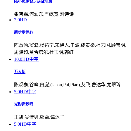
陆小凤传奇之决战前后
张智霖,何润东,严屹宽,刘诗诗
2.0
HD
新步步惊心
陈意涵,窦骁,杨祐宁,宋伊人,于波,成泰燊,杜志国,顾宝明,
周骏超,莫合塔尔,杜玉明,郭虹
10.0
HD中字
万人斩
陈观泰,谷峰,白彪,(Jason,Pai,Piao),艾飞,曹达华,尤翠玲
5.0
HD中字
光影造梦师
王凯,吴倩男,郭勐,谭沐子
5.0
HD中字