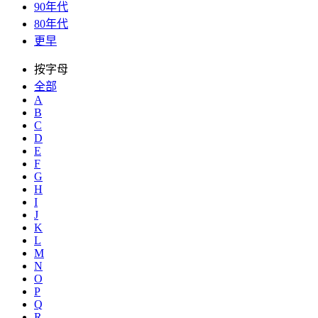
90年代
80年代
更早
按字母
全部
A
B
C
D
E
F
G
H
I
J
K
L
M
N
O
P
Q
R