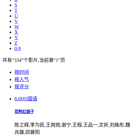
S
T
U
V
W
X
Y
Z
0-9
共有
“334”
个影片,当前第
“1”
页
按时间
按人气
按评分
8.0
HD国语
双枪红娘子
陈之辉,李为民,王岗岗,谢宁,王程,王品一,文祈,刘姝彤,魏
兆雄,邱晨阳