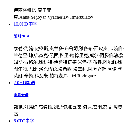
伊丽莎维塔·莫里亚
克,Anna·Yegoyan,Vyacheslav·Timerbulatov
10.0
HD中字
前哨2019
泰勒·约翰·史密斯,奥兰多·布鲁姆,雅各布·西皮奥,卡赖伯·
兰德里·琼斯,杰克·凯西,科里·哈德里克,威尔·阿滕伯勒,詹
姆斯·贾格尔,斯科特·伊斯特伍德,米洛·吉布森,阿尔菲·斯
图尔特,巴比·洛克伍德,法希姆·法兹利,阿历克斯·阿诺,塞
莱娜·辛顿,科瓦米·帕特森,Daniel·Rodriguez
2.0
HD国语
勇者无疆
郭艳,刘玮婷,高名扬,刘思博,张喜来,何达,曹羽,高文,周奥
杰
6.0
TC中字