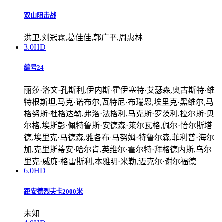
双山阻击战
洪卫,刘冠霖,葛佳佳,郭广平,周惠林
3.0
HD
编号24
丽莎·洛文·孔斯利,伊内斯·霍伊塞特·艾瑟森,奥古斯特·维
特根斯坦,马克·诺布尔,瓦特尼·布瑞恩,埃里克·黑维尔,马
格努斯·杜格达勒,弗洛·法格利,马克斯·罗茨利,拉尔斯·贝
尔格,埃斯彭·佩特鲁斯·安德森·莱尔瓦格,佩尔·恰尔斯塔
德,埃里克·马德森,雅各布·马努姆·特鲁尔森,菲利普·海尔
加,克里斯蒂安·哈尔肯,英维尔·霍尔特·拜格德内斯,乌尔
里克·威廉·格雷斯利,本雅明·米勒,迈克尔·谢尔福德
6.0
HD
距安德烈夫卡2000米
未知