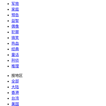
军旅
家庭
预告
益智
偶像
犯罪
搞笑
热血
经典
童话
刑侦
推理
按地区
全部
大陆
香港
台湾
美国