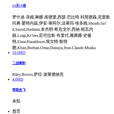
13天13夜
罗什迪·泽姆,琳娜·库德里,西瑟·巴比特·科努德森,克里斯
托弗·蒙特内兹,伊安·蒂阿尔,法蒂玛·埃多姆,Shoaib,Sa?
d,Sayed,Hashimi,本杰明·希克戈尔,西纳·帕瓦内
赫,Luigi,Kr?ner,尼可拉斯·布里代,雅典娜·史催
特,Einar,Haraldsson,埃文特·斯特
朗,Khan,Burhan,Omar,Danaya,Jean-Claude,Muaka
10.0
HD
二战黑豹
Riley,Bowes,萨拉·波莱德纳克
4.0
HD
带我去飞
未知
首页