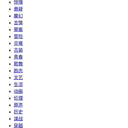
惊悚
悬疑
魔幻
言情
罪案
冒险
灾难
古装
青春
歌舞
励志
文艺
生活
动画
伦理
原声
历史
谍战
穿越