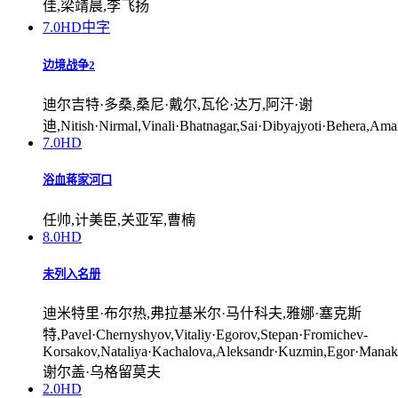
佳,梁靖晨,李飞扬
7.0
HD中字
边境战争2
迪尔吉特·多桑,桑尼·戴尔,瓦伦·达万,阿汗·谢
迪,Nitish·Nirmal,Vinali·Bhatnagar,Sai·Dibyajyoti·Behera,A
7.0
HD
浴血蒋家河口
任帅,计美臣,关亚军,曹楠
8.0
HD
未列入名册
迪米特里·布尔热,弗拉基米尔·马什科夫,雅娜·塞克斯
特,Pavel·Chernyshyov,Vitaliy·Egorov,Stepan·Fromichev-
Korsakov,Nataliya·Kachalova,Aleksandr·Kuzmin,Egor·Manakov
谢尔盖·乌格留莫夫
2.0
HD