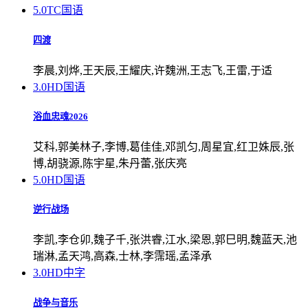
5.0
TC国语
四渡
李晨,刘烨,王天辰,王耀庆,许魏洲,王志飞,王雷,于适
3.0
HD国语
浴血忠魂2026
艾科,郭美林子,李博,葛佳佳,邓凯匀,周星宜,红卫姝辰,张
博,胡骁源,陈宇星,朱丹蕾,张庆亮
5.0
HD国语
逆行战场
李凯,李仓卯,魏子千,张洪睿,江水,梁恩,郭巳明,魏蓝天,池
瑞淋,孟天鸿,高森,士林,李霈瑶,孟泽承
3.0
HD中字
战争与音乐