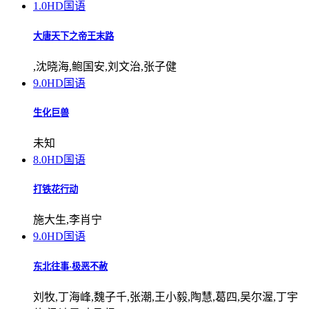
1.0
HD国语
大唐天下之帝王末路
,沈晓海,鲍国安,刘文治,张子健
9.0
HD国语
生化巨兽
未知
8.0
HD国语
打铁花行动
施大生,李肖宁
9.0
HD国语
东北往事·极恶不赦
刘牧,丁海峰,魏子千,张潮,王小毅,陶慧,葛四,吴尔渥,丁宇