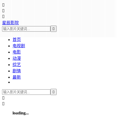



星辰影院

首页
电视剧
电影
动漫
综艺
剧情
最新



loading...