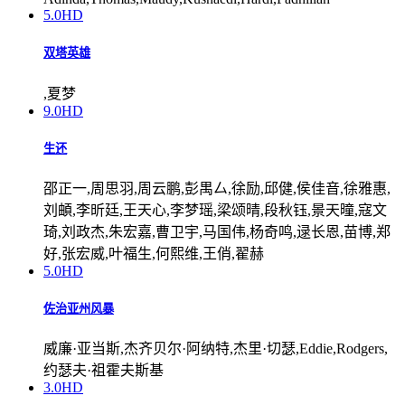
5.0
HD
双塔英雄
,夏梦
9.0
HD
生还
邵正一,周思羽,周云鹏,彭禺厶,徐励,邱健,侯佳音,徐雅惠,
刘頔,李昕廷,王天心,李梦瑶,梁颂晴,段秋钰,景天曈,寇文
琦,刘政杰,朱宏嘉,曹卫宇,马国伟,杨奇鸣,逯长恩,苗博,郑
好,张宏威,叶福生,何熙维,王俏,翟赫
5.0
HD
佐治亚州风暴
威廉·亚当斯,杰齐贝尔·阿纳特,杰里·切瑟,Eddie,Rodgers,
约瑟夫·祖霍夫斯基
3.0
HD