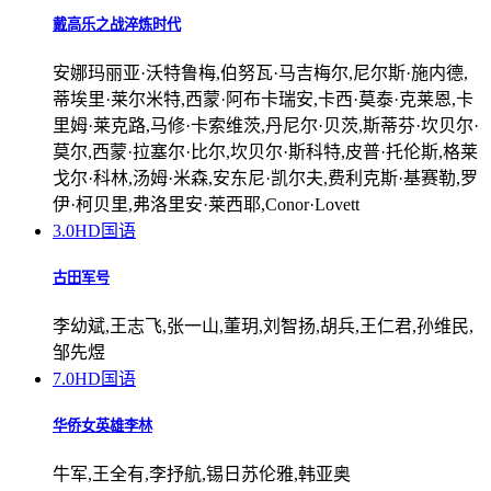
戴高乐之战淬炼时代
安娜玛丽亚·沃特鲁梅,伯努瓦·马吉梅尔,尼尔斯·施内德,
蒂埃里·莱尔米特,西蒙·阿布卡瑞安,卡西·莫泰·克莱恩,卡
里姆·莱克路,马修·卡索维茨,丹尼尔·贝茨,斯蒂芬·坎贝尔·
莫尔,西蒙·拉塞尔·比尔,坎贝尔·斯科特,皮普·托伦斯,格莱
戈尔·科林,汤姆·米森,安东尼·凯尔夫,费利克斯·基赛勒,罗
伊·柯贝里,弗洛里安·莱西耶,Conor·Lovett
3.0
HD国语
古田军号
李幼斌,王志飞,张一山,董玥,刘智扬,胡兵,王仁君,孙维民,
邹先煜
7.0
HD国语
华侨女英雄李林
牛军,王全有,李抒航,锡日苏伦雅,韩亚奥