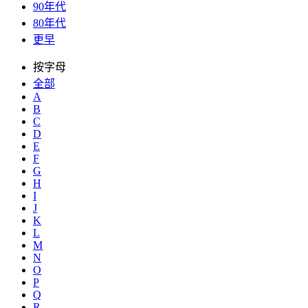
90年代
80年代
更早
按字母
全部
A
B
C
D
E
F
G
H
I
J
K
L
M
N
O
P
Q
R