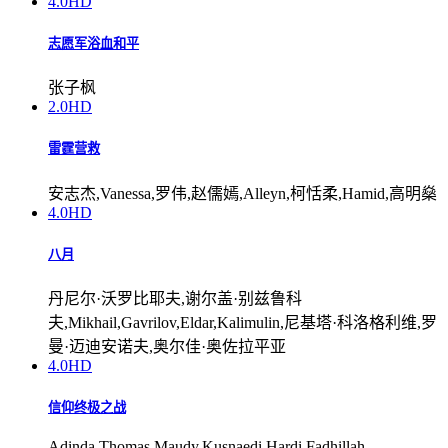
4.0
HD
志愿军浴血和平
张子枫
2.0
HD
雷霆营救
安志杰,Vanessa,罗伟,赵儒嫣,Alleyn,柯恬柔,Hamid,高明燊
4.0
HD
八月
丹尼尔·沃罗比耶夫,谢尔盖·别兹鲁科
夫,Mikhail,Gavrilov,Eldar,Kalimulin,尼基塔·科洛格利维,罗
曼·迈迪安诺夫,奥尔佳·奥佐拉平亚
4.0
HD
信仰终极之战
Adinda,Thomas,Maudy,Kusnaedi,Hardi,Fadhillah