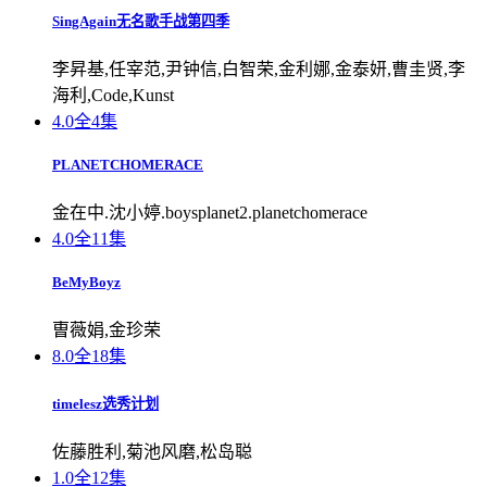
SingAgain无名歌手战第四季
李昇基,任宰范,尹钟信,白智荣,金利娜,金泰妍,曹圭贤,李
海利,Code,Kunst
4.0
全4集
PLANETCHOMERACE
金在中.沈小婷.boysplanet2.planetchomerace
4.0
全11集
BeMyBoyz
曺薇娟,金珍荣
8.0
全18集
timelesz选秀计划
佐藤胜利,菊池风磨,松岛聪
1.0
全12集