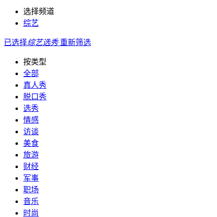
选择频道
综艺
已选择
综艺
选秀
重新筛选
按类型
全部
真人秀
脱口秀
选秀
情感
访谈
美食
旅游
财经
军事
职场
音乐
时尚