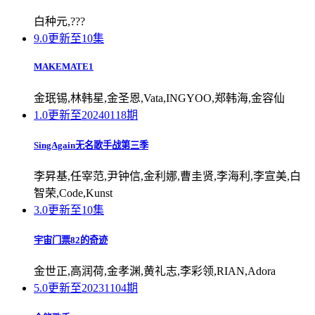
白种元,???
9.0
更新至10集
MAKEMATE1
金珉锡,林韩星,金圣恩,Vata,INGYOO,郑韩海,金容仙
1.0
更新至20240118期
SingAgain无名歌手战第三季
李昇基,任宰范,尹钟信,金利娜,曹圭贤,李海利,李宣美,白
智荣,Code,Kunst
3.0
更新至10集
宇宙门票82的奇迹
金世正,高润荷,金孝渊,黄礼志,李彩领,RIAN,Adora
5.0
更新至20231104期