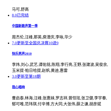
马可,舒高
8.0
已完结
中国新歌声第一季
周杰伦,汪峰,那英,庾澄庆,李咏,华少
7.0
更新至全国总决赛10进9
快乐男声2010
李炜,刘心,武艺,谭佑铭,陈翔,李行亮,王野,张建波,吴俊余,
玉米提·帕日哈提,赵帆,黄迪,惠雷
3.0
更新至第18期
我心唱响
曹启泰,林海,汪峰,张惠妹,罗志祥,曾恺玹,张卫健,李宇春,
郁可唯,范玮琪,付辛博,方大同,大张伟,薛之谦,胡彦斌