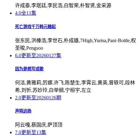
许成泰,李珉廷,李民浩,白智荣,朴智贤,金采源
4.0
全11集
死亡游戏千万韩元赌起
张东民,洪榛浩,李世石,朴成雄,7High,Yurisa,Pani·Bottle,权
圣晙,Pengsoo
6.0
更新至20260127集
因为是想写成歌
何洁,黄雅莉,厉娜,许飞,陈楚生,李霄云,黄英,曾轶可,段林
希,刘忻,苏妙玲,白举纲,宁桓宇,左立
2.0
更新至20260126期
声鸣远扬
阿云嘎,蔡国庆,萨顶顶
7.0
更新至13集