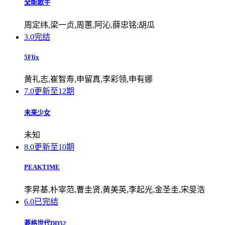
全能歌手
周定纬,梁一贞,周蕙,阿沁,薛忠铭;胡瓜
3.0
完结
5Flix
黄礼志,崔智寿,申留真,李彩领,申有娜
7.0
更新至12期
未来少女
未知
8.0
更新至10期
PEAKTIME
李昇基,朴宰范,曹圭贤,黄美英,李起光,金圣圭,宋旻浩
6.0
已完结
菱格世代DD52