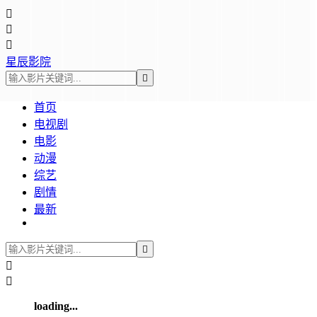



星辰影院

首页
电视剧
电影
动漫
综艺
剧情
最新



loading...