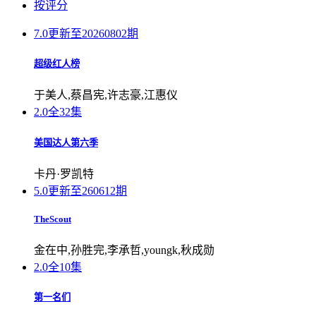
按评分
7.0
更新至20260802期
超级红人榜
于美人,蔡昌宪,许志豪,江惠仪
2.0
全32集
美国达人第六季
卡丹·罗凯特
5.0
更新至260612期
TheScout
金在中,孙胜完,李承哲,youngk,秋成勋
2.0
全10集
第一名们