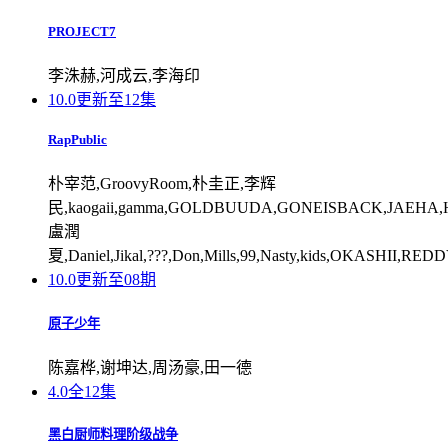
PROJECT7
李洙赫,河成云,李海印
10.0
更新至12集
RapPublic
朴宰范,GroovyRoom,朴圭正,李辉
民,kaogaii,gamma,GOLDBUUDA,GONEISBACK,JAEHA,HA
盧潤
夏,Daniel,Jikal,???,Don,Mills,99,Nasty,kids,OKASHII,RE
10.0
更新至08期
原子少年
陈嘉桦,谢坤达,周汤豪,田一德
4.0
全12集
黑白厨师料理阶级战争