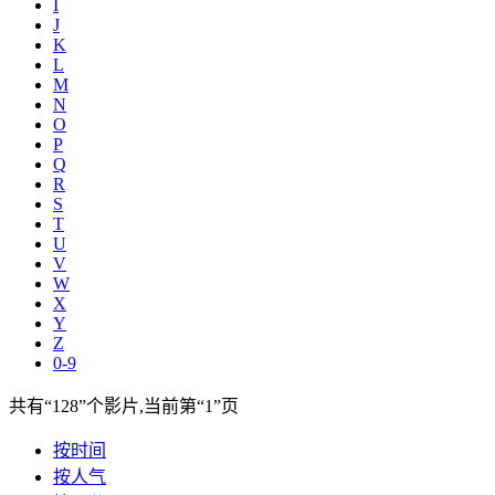
I
J
K
L
M
N
O
P
Q
R
S
T
U
V
W
X
Y
Z
0-9
共有
“128”
个影片,当前第
“1”
页
按时间
按人气