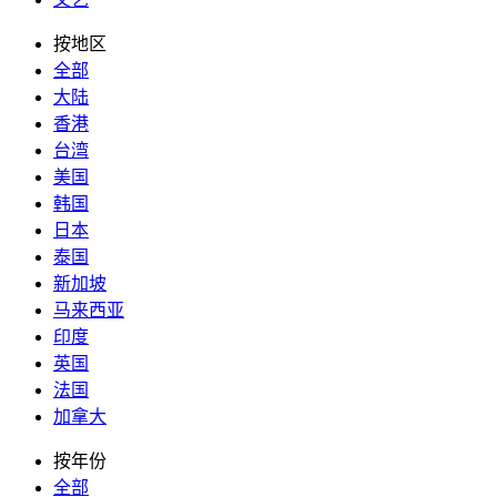
按地区
全部
大陆
香港
台湾
美国
韩国
日本
泰国
新加坡
马来西亚
印度
英国
法国
加拿大
按年份
全部