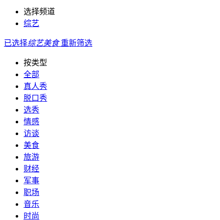
选择频道
综艺
已选择
综艺
美食
重新筛选
按类型
全部
真人秀
脱口秀
选秀
情感
访谈
美食
旅游
财经
军事
职场
音乐
时尚