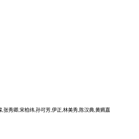
霖,张秀卿,宋柏纬,孙可芳,伊正,林美秀,陈汉典,黄姵嘉