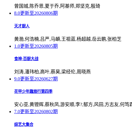
曾国城,陈乔恩,夏于乔,阿基师,郑坚克,殷琦
8.0
更新至20260806期
天才厨人
黄渤,何浩楠,吕严,马頔,王祖蓝,杨超越,岳云鹏,张柏芝
1.0
更新至20260805期
食神·百厨大战
刘涛,潘玮柏,高叶,蔡昊,梁经伦,周晓燕
9.0
更新至20260627期
花甲少年趣旅行第四季
安心亚,黄镫辉,蔡秋凤,游安顺,李?,郁方,风田,方志友,何笃
7.0
更新至20260802期
综艺大集合