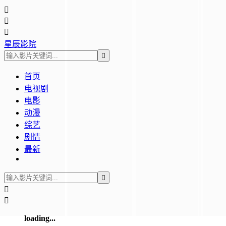



星辰影院

首页
电视剧
电影
动漫
综艺
剧情
最新



loading...