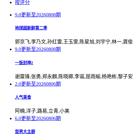
按评分
9.0
更新至20260808期
地球超新鲜第二季
郭京飞,李乃文,孙红雷,王玉雯,陈星旭,刘宇宁,林一,龚俊
9.0
更新至20260808期
一饭封神2
谢霆锋,张勇,郑永麒,陈晓卿,李诞,屈雨瑜,杨艳彬,黎子安
2.0
更新至20260806期
人气美食
阿楠,洋子,路易,立青,小美
6.0
更新至20260806期
型男大主厨