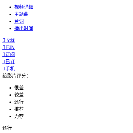
视频
详细
主题曲
台词
播出
时间

收藏

已收

订阅

已订

手机
给影片评分：
很差
较差
还行
推荐
力荐
还行