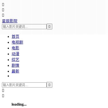



星辰影院

首页
电视剧
电影
动漫
综艺
剧情
最新



loading...