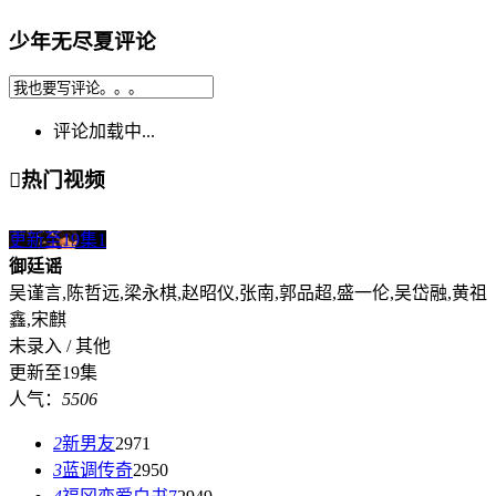
少年无尽夏评论
评论加载中...

热门视频
更新至19集
1
御廷谣
吴谨言,陈哲远,梁永棋,赵昭仪,张南,郭品超,盛一伦,吴岱融,黄祖
鑫,宋麒
未录入 / 其他
更新至19集
人气：
5506
2
新男友
2971
3
蓝调传奇
2950