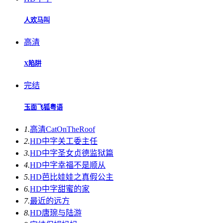
人欢马叫
高清
X陷阱
完结
玉面飞狐粤语
1.
高清
CatOnTheRoof
2.
HD中字
关工委主任
3.
HD中字
圣女贞德监狱篇
4.
HD中字
幸福不是顺从
5.
HD
芭比娃娃之真假公主
6.
HD中字
甜蜜的家
7.
最近的远方
8.
HD
唐琬与陆游