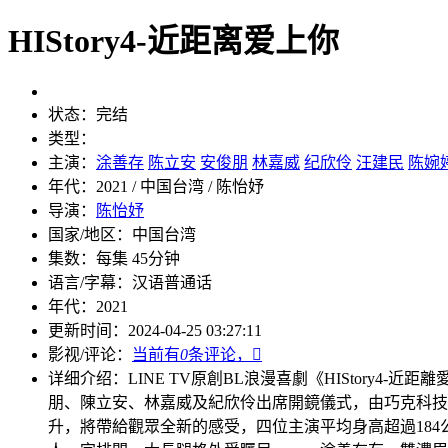
HIStory4-近距离爱上你
状态：
完结
类型：
主演：
涂善存
陈立安
安俊朋
林嘉威
纪欣伶
汪建民
陈婉
年代：
2021 / 中国台湾 / 陈怡妤
导演：
陈怡妤
国家/地区：
中国台湾
集数：
每集 45分钟
语言/字幕：
汉语普通话
年代：
2021
更新时间：
2024-04-25 03:27:11
影视/评论：
当前有
0
条评论，

详细介绍：
LINE TV原創BL浪漫喜劇《HIStory4-近
朋、陳立安、林嘉威及紀欣伶出席開鏡儀式，由巧克科技新媒
升，將帶給觀眾全新的感受，四位主演平均身高超過184