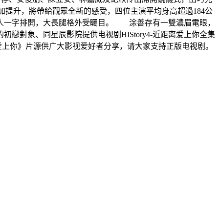
質更加提升，將帶給觀眾全新的感受，四位主演平均身高超過184公
，五人一字排開，大長腿格外受矚目。 涂善存有一雙濃眉電眼，
對象、同星辰影院提供电视剧HIStory4-近距离爱上你全集
-近距离爱上你》片源供广大影视爱好者分享，请大家支持正版电视剧。