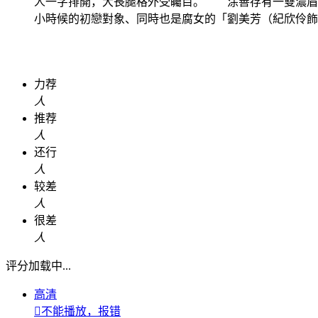
人一字排開，大長腿格外受矚目。 涂善存有一雙濃眉
小時候的初戀對象、同時也是腐女的「劉美芳（紀欣伶飾）
力荐
人
推荐
人
还行
人
较差
人
很差
人
评分加载中...
高清

不能播放，报错