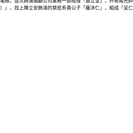
電眼，這次飾演婚顧公司業務一部經理「蕭立呈」，外表陽光帥
」，找上陳立安飾演的禁慾系貴公子「藤沐仁」，組成「呈仁CP