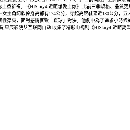
隊上香祈福。《HIStory4-近距離愛上你》 比前三季規格、品
女主角紀欣伶身高都有174公分，穿起高跟鞋逼近180公分
豪爽，面對感情喜歡「直球」對決。他劇中為了追求小時候的初戀
费观看,星辰影院从互联网自动 收集了精彩电视剧《HIStory4