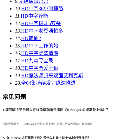
9.
完结
保姆妈妈
10.
HD中字
36小时惊恐
11.
HD中字
异能
12.
HD中字
极斗5双杀
13.
HD中字
老豆唔怕多
14.
HD
笔仙2
15.
HD中字
工作的她
16.
HD中字
虎盗情魔
17.
HD
九幽寻宝录
18.
HD中字
恋爱十诫
19.
HD
魔法师归来双面艾利克斯
20.
全04集
持续发力纵深推进
常见问题
1.请问哪个平台可以在线免费观看台湾剧《HIStory4-近距离爱上你》？
优酷视频网友：《HIStory4-近距离爱上你》免费在线观看网站：星辰影院
2.《HIStory4-近距离爱上你》是什么时候上映/什么时候开播的？