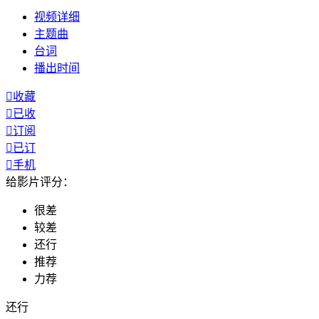
视频
详细
主题曲
台词
播出
时间

收藏

已收

订阅

已订

手机
给影片评分：
很差
较差
还行
推荐
力荐
还行