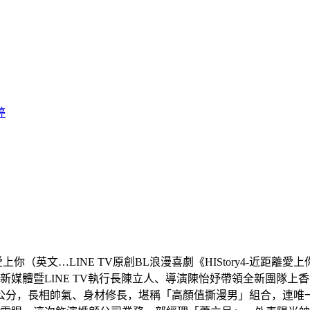
婷
距離愛上你（英文…
LINE TV原創BL浪漫喜劇《HIStory4-近距離
體暨LINE TV執行長陳立人、導演陳怡妤帶領全新團隊上香祈福
公分，長相帥氣、身材修長，堪稱「高顏值撕漫男」組合，連唯一