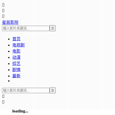



星辰影院

首页
电视剧
电影
动漫
综艺
剧情
最新



loading...