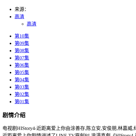
来源：
高清
高清
第10集
第09集
第08集
第07集
第06集
第05集
第04集
第03集
第02集
第01集
剧情介绍
电视剧HIStory4-近距离爱上你由涂善存,陈立安,安俊朋,林嘉威,纪欣伶
近距离爱上你剧情讲述了LINE TV原創BL浪漫喜劇《HISto