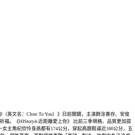
愛上你（英文名：Close To You）》日前開鏡，主演群涂善存、安俊
。《HIStory4-近距離愛上你》 比前三季規格、品質更加提
女主角紀欣伶身高都有174公分，穿起高跟鞋逼近180公分，五