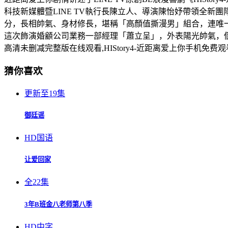
科技新媒體暨LINE TV執行長陳立人、導演陳怡妤帶領全新團
分，長相帥氣、身材修長，堪稱「高顏值撕漫男」組合，連唯一
這次飾演婚顧公司業務一部經理「蕭立呈」，外表陽光帥氣，個性
高清未删减完整版在线观看,HIStory4-近距离爱上你手机免
猜你喜欢
更新至19集
御廷谣
HD国语
让爱回家
全22集
3年B班金八老师第八季
HD中字