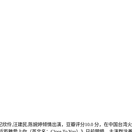
,汪建民,陈婉婷倾情出演，豆瓣评分10.0 分，在中国台湾火热播出，影片英文名
ry4-近距離愛上你（英文名：Close To You）》日前開鏡