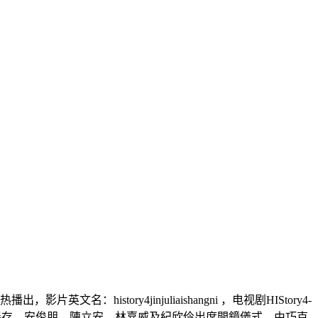
：history4jinjuliaishangni ，电视剧HIStory4-
，主演群涂善存、安俊朋、陳立安、林嘉威及紀欣伶出席開鏡儀式，由巧克