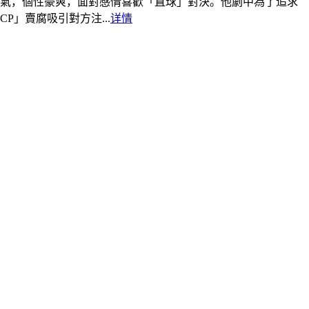
氣，個性豪爽，面對感情喜歡「直球」對決。他劇中為了追求
」賣腐吸引對方注...
详情