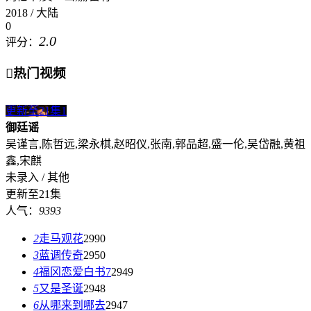
2018 / 大陆
0
2.0
评分：

热门视频
更新至21集
1
御廷谣
吴谨言,陈哲远,梁永棋,赵昭仪,张南,郭品超,盛一伦,吴岱融,黄祖
鑫,宋麒
未录入 / 其他
更新至21集
人气：
9393
2
走马观花
2990
3
蓝调传奇
2950
4
福冈恋爱白书7
2949
5
又是圣诞
2948
6
从哪来到哪去
2947