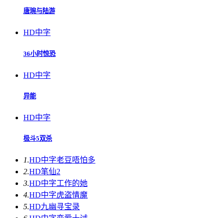
唐琬与陆游
HD中字
36小时惊恐
HD中字
异能
HD中字
极斗5双杀
1.
HD中字
老豆唔怕多
2.
HD
笔仙2
3.
HD中字
工作的她
4.
HD中字
虎盗情魔
5.
HD
九幽寻宝录