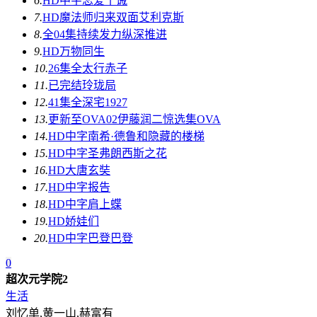
6.
HD中字
恋爱十诫
7.
HD
魔法师归来双面艾利克斯
8.
全04集
持续发力纵深推进
9.
HD
万物同生
10.
26集全
太行赤子
11.
已完结
玲珑局
12.
41集全
深宅1927
13.
更新至OVA02
伊藤润二惊选集OVA
14.
HD中字
南希·德鲁和隐藏的楼梯
15.
HD中字
圣弗朗西斯之花
16.
HD
大唐玄奘
17.
HD中字
报告
18.
HD中字
肩上蝶
19.
HD
娇娃们
20.
HD中字
巴登巴登
0
超次元学院2
生活
刘忆单,黄一山,赫富有