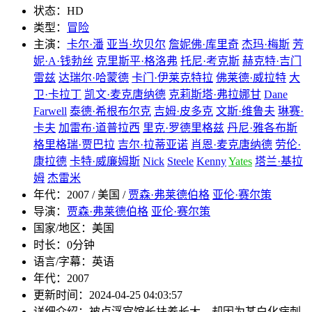
状态：
HD
类型：
冒险
主演：
卡尔·潘
亚当·坎贝尔
詹妮佛·库里奇
杰玛·梅斯
芳
妮·A·钱勃丝
克里斯平·格洛弗
托尼·考克斯
赫克特·吉门
雷兹
达瑞尔·哈蒙德
卡门·伊莱克特拉
佛莱德·威拉特
大
卫·卡拉丁
凯文·麦克唐纳德
克莉斯塔·弗拉娜甘
Dane
Farwell
泰德·希根布尔克
吉姆·皮多克
文斯·维鲁夫
琳赛·
卡夫
加雷布·道普拉西
里克·罗德里格兹
丹尼·雅各布斯
格里格瑞·贾巴拉
吉尔·拉蒂亚诺
肖恩·麦克唐纳德
劳伦·
康拉德
卡特·威廉姆斯
Nick
Steele
Kenny
Yates
塔兰·基拉
姆
杰雷米
年代：
2007 / 美国 /
贾森·弗莱德伯格
亚伦·赛尔策
导演：
贾森·弗莱德伯格
亚伦·赛尔策
国家/地区：
美国
时长：
0分钟
语言/字幕：
英语
年代：
2007
更新时间：
2024-04-25 04:03:57
详细介绍：
被卢浮宫馆长扶养长大，却因为某白化病刺