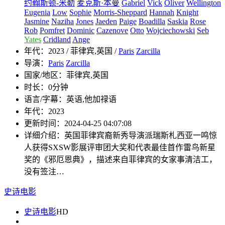
约翰斯顿-米勒
麦克斯·本曼
Gabriel
Vick
Oliver
Wellington
Eugenia
Low
Sophie
Morris-Sheppard
Hannah
Knight
Jasmine
Naziha
Jones
Jaeden
Paige
Boadilla
Saskia
Rose
Rob
Pomfret
Dominic
Cazenove
Otto
Wojciechowski
Seb
Yates
Cridland
Ange
年代：
2023 / 菲律宾,英国 /
Paris
Zarcilla
导演：
Paris
Zarcilla
国家/地区：
菲律宾,英国
时长：
0分钟
语言/字幕：
英语,他加禄语
年代：
2023
更新时间：
2024-04-25 04:07:08
详细介绍：
英国菲律宾裔新秀导演派瑞斯札西亚一鸣惊
人获得SXSW影展评审团大奖和代表最佳首作雷鸟新星
奖的《邪厄恩典》，描述来自菲律宾的女家事清洁工，
没有签注…
史诗电影
史诗电影
HD