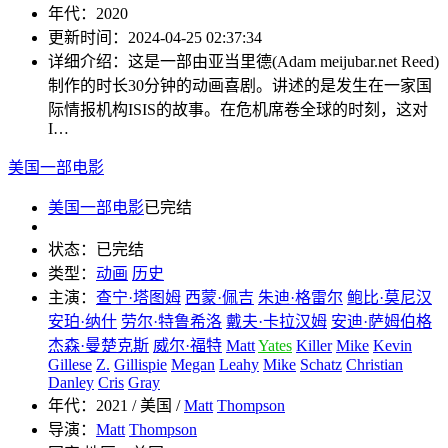
年代：
2020
更新时间：
2024-04-25 02:37:34
详细介绍：
这是一部由亚当里德(Adam meijubar.net Reed)
制作的时长30分钟的动画喜剧。讲述的是发生在一家国
际情报机构ISIS的故事。在危机席卷全球的时刻，这对
I…
美国一部电影
美国一部电影
已完结
状态：
已完结
类型：
动画
历史
主演：
查宁·塔图姆
西蒙·佩吉
朱迪·格雷尔
鲍比·莫尼汉
安珀·纳什
劳尔·特鲁希洛
戴夫·卡拉汉姆
安迪·萨姆伯格
杰森·曼楚克斯
威尔·福特
Matt
Yates
Killer
Mike
Kevin
Gillese
Z.
Gillispie
Megan
Leahy
Mike
Schatz
Christian
Danley
Cris
Gray
年代：
2021 / 美国 /
Matt
Thompson
导演：
Matt
Thompson