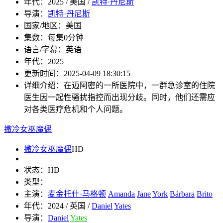
年代：
2025 / 美国 /
凯特·丹尼斯
导演：
凯特·丹尼斯
国家/地区：
美国
集数：
每集0分钟
语言/字幕：
英语
年代：
2025
更新时间：
2025-04-09 18:30:15
详细介绍：
在迈阿密的一所医院中，一群急诊室的住院
医生因一起性骚扰指控而出现分歧。同时，他们还需应
对各类医疗危机和个人问题。
撒冷女巫魔偶
撒冷女巫魔偶
HD
状态：
HD
类型：
主演：
麦金托什·马格顿
Amanda
Jane
York
Bárbara
Brito
年代：
2024 / 英国 /
Daniel
Yates
导演：
Daniel
Yates