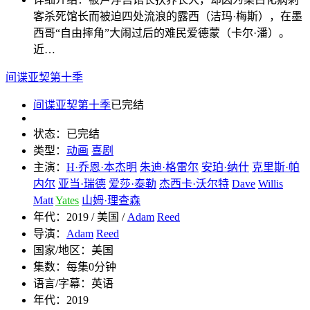
客杀死馆长而被迫四处流浪的露西（洁玛·梅斯），在墨
西哥“自由摔角”大闹过后的难民爱德蒙（卡尔·潘）。
近…
间谍亚契第十季
间谍亚契第十季
已完结
状态：
已完结
类型：
动画
喜剧
主演：
H·乔恩·本杰明
朱迪·格雷尔
安珀·纳什
克里斯·帕
内尔
亚当·瑞德
爱莎·泰勒
杰西卡·沃尔特
Dave
Willis
Matt
Yates
山姆·理查森
年代：
2019 / 美国 /
Adam
Reed
导演：
Adam
Reed
国家/地区：
美国
集数：
每集0分钟
语言/字幕：
英语
年代：
2019