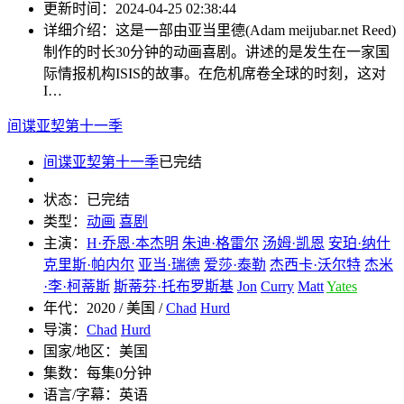
更新时间：
2024-04-25 02:38:44
详细介绍：
这是一部由亚当里德(Adam meijubar.net Reed)
制作的时长30分钟的动画喜剧。讲述的是发生在一家国
际情报机构ISIS的故事。在危机席卷全球的时刻，这对
I…
间谍亚契第十一季
间谍亚契第十一季
已完结
状态：
已完结
类型：
动画
喜剧
主演：
H·乔恩·本杰明
朱迪·格雷尔
汤姆·凯恩
安珀·纳什
克里斯·帕内尔
亚当·瑞德
爱莎·泰勒
杰西卡·沃尔特
杰米
·李·柯蒂斯
斯蒂芬·托布罗斯基
Jon
Curry
Matt
Yates
年代：
2020 / 美国 /
Chad
Hurd
导演：
Chad
Hurd
国家/地区：
美国
集数：
每集0分钟
语言/字幕：
英语