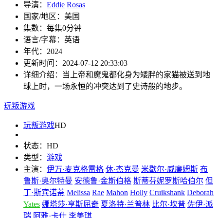
导演：
Eddie
Rosas
国家/地区：
美国
集数：
每集0分钟
语言/字幕：
英语
年代：
2024
更新时间：
2024-07-12 20:33:03
详细介绍：
当上帝和魔鬼都化身为矮胖的家猫被送到地
球上时，一场永恒的冲突达到了史诗般的地步。
玩叛游戏
玩叛游戏
HD
状态：
HD
类型：
游戏
主演：
伊万·麦克格雷格
休·杰克曼
米歇尔·威廉姆斯
布
鲁斯·奥尔特曼
安德鲁·金斯伯格
斯蒂芬妮罗斯哈伯尔
但
丁·斯宾诺蒂
Melissa
Rae
Mahon
Holly
Cruikshank
Deborah
Yates
娜塔莎·亨斯屈奇
夏洛特·兰普林
比尔·坎普
佐伊·派
瑞
阿雅·卡什
李美琪