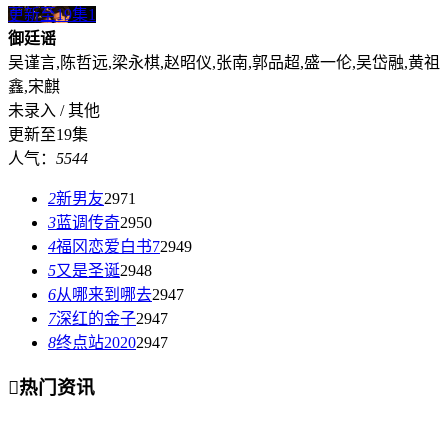
更新至19集
1
御廷谣
吴谨言,陈哲远,梁永棋,赵昭仪,张南,郭品超,盛一伦,吴岱融,黄祖
鑫,宋麒
未录入 / 其他
更新至19集
人气：
5544
2
新男友
2971
3
蓝调传奇
2950
4
福冈恋爱白书7
2949
5
又是圣诞
2948
6
从哪来到哪去
2947
7
深红的金子
2947
8
终点站2020
2947

热门资讯