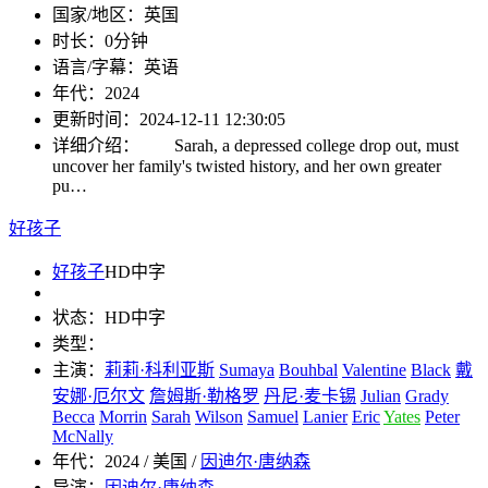
国家/地区：
英国
时长：
0分钟
语言/字幕：
英语
年代：
2024
更新时间：
2024-12-11 12:30:05
详细介绍：
Sarah, a depressed college drop out, must
uncover her family's twisted history, and her own greater
pu…
好孩子
好孩子
HD中字
状态：
HD中字
类型：
主演：
莉莉·科利亚斯
Sumaya
Bouhbal
Valentine
Black
戴
安娜·厄尔文
詹姆斯·勒格罗
丹尼·麦卡锡
Julian
Grady
Becca
Morrin
Sarah
Wilson
Samuel
Lanier
Eric
Yates
Peter
McNally
年代：
2024 / 美国 /
因迪尔·唐纳森
导演：
因迪尔·唐纳森