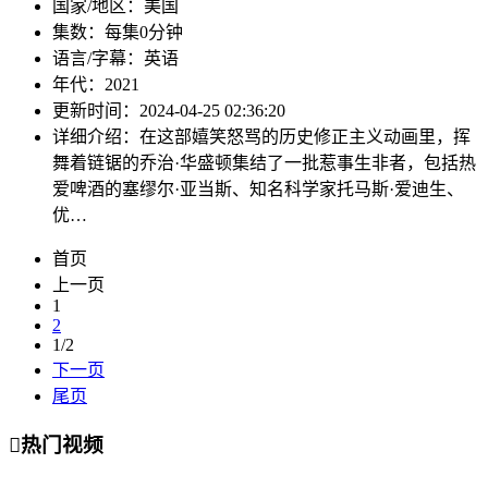
国家/地区：
美国
集数：
每集0分钟
语言/字幕：
英语
年代：
2021
更新时间：
2024-04-25 02:36:20
详细介绍：
在这部嬉笑怒骂的历史修正主义动画里，挥
舞着链锯的乔治·华盛顿集结了一批惹事生非者，包括热
爱啤酒的塞缪尔·亚当斯、知名科学家托马斯·爱迪生、
优…
首页
上一页
1
2
1/2
下一页
尾页

热门视频