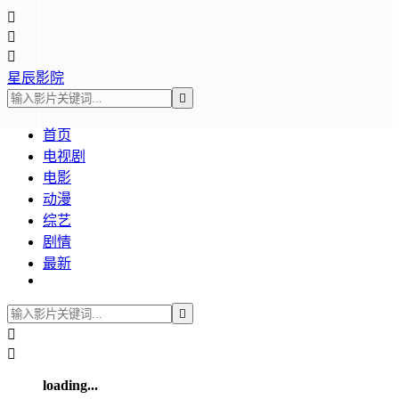



星辰影院

首页
电视剧
电影
动漫
综艺
剧情
最新



loading...