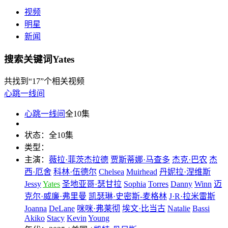
视频
明星
新闻
搜索关键词Yates
共找到
“17”
个相关视频
心跳一线间
心跳一线间
全10集
状态：
全10集
类型：
主演：
薇拉·菲茨杰拉德
贾斯蒂娜·马查多
杰克·巴农
杰
西·厄舍
科林·伍德尔
Chelsea
Muirhead
丹妮拉·涅维斯
Jessy
Yates
圣地亚哥·瑟甘拉
Sophia
Torres
Danny
Winn
迈
克尔·威廉·弗里曼
凯瑟琳·史密斯-麦格林
J·R·拉米雷斯
Joanna
DeLane
咪咪·弗莱彻
埃文·比当古
Natalie
Bassi
Akiko
Stacy
Kevin
Young