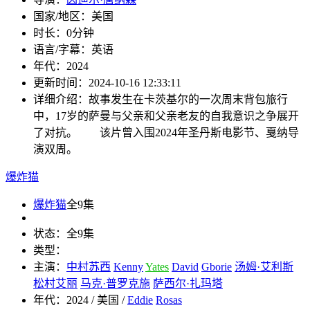
国家/地区：
美国
时长：
0分钟
语言/字幕：
英语
年代：
2024
更新时间：
2024-10-16 12:33:11
详细介绍：
故事发生在卡茨基尔的一次周末背包旅行
中，17岁的萨曼与父亲和父亲老友的自我意识之争展开
了对抗。 该片曾入围2024年圣丹斯电影节、戛纳导
演双周。
爆炸猫
爆炸猫
全9集
状态：
全9集
类型：
主演：
中村苏西
Kenny
Yates
David
Gborie
汤姆·艾利斯
松村艾丽
马克·普罗克施
萨西尔·扎玛塔
年代：
2024 / 美国 /
Eddie
Rosas