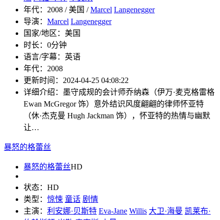
年代：
2008 / 美国 /
Marcel
Langenegger
导演：
Marcel
Langenegger
国家/地区：
美国
时长：
0分钟
语言/字幕：
英语
年代：
2008
更新时间：
2024-04-25 04:08:22
详细介绍：
墨守成规的会计师乔纳森（伊万·麦克格雷格
Ewan McGregor 饰）意外结识风度翩翩的律师怀亚特
（休·杰克曼 Hugh Jackman 饰），怀亚特的热情与幽默
让…
暴怒的格蕾丝
暴怒的格蕾丝
HD
状态：
HD
类型：
惊悚
童话
剧情
主演：
利安娜·贝斯特
Eva-Jane
Willis
大卫·海曼
凯莱布·