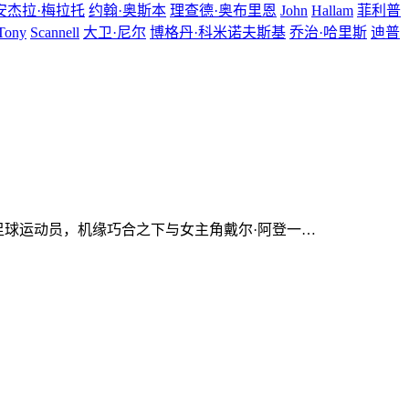
安杰拉·梅拉托
约翰·奥斯本
理查德·奥布里恩
John
Hallam
菲利普
Tony
Scannell
大卫·尼尔
博格丹·科米诺夫斯基
乔治·哈里斯
迪普
足球运动员，机缘巧合之下与女主角戴尔·阿登一…