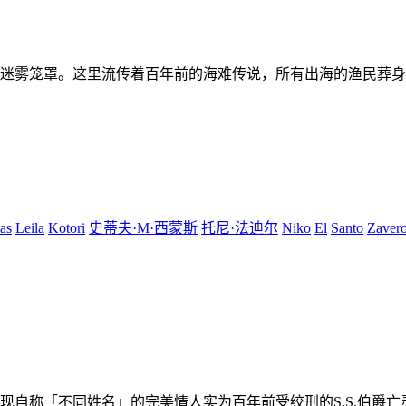
迷雾笼罩。这里流传着百年前的海难传说，所有出海的渔民葬身
as
Leila
Kotori
史蒂夫·M·西蒙斯
托尼·法迪尔
Niko
El
Santo
Zaver
现自称「不同姓名」的完美情人实为百年前受绞刑的S.S.伯爵