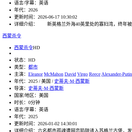
语言/字幕：
英语
年代：
2026
更新时间：
2026-06-17 10:30:02
详细介绍：
新英格兰外海40英里处的寡妇湾，终年被
西蒙杀令
西蒙杀令
HD
状态：
HD
类型：
都市
主演：
Eleanor
McMahon
David
Virgo
Reece
Alexander-Putin
年代：
2025 / 美国 /
史蒂夫·M·西蒙斯
导演：
史蒂夫·M·西蒙斯
国家/地区：
美国
时长：
0分钟
语言/字幕：
英语
年代：
2025
更新时间：
2026-01-02 14:30:01
详细介绍：
六名都市孤魂遭网恋陷阱诱入苏格兰古堡，发