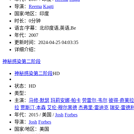
导演：
Reema
Kagti
国家/地区：
印度
时长：
0分钟
语言/字幕：
北印度语,英语,Be
年代：
2007
更新时间：
2024-04-25 04:03:35
详细介绍：
神秘感染第二阶段
神秘感染第二阶段
HD
状态：
HD
类型：
主演：
马修·默瑟
玛莉安娜·帕卡
劳雷尔·韦尔
彼得·奇莱拉
拉
贾斯汀·本森
艾伦·穆尔黑德
杰弗里·雷迪克
瑞安·雷德
年代：
2015 / 美国 /
Josh
Forbes
导演：
Josh
Forbes
国家/地区：
美国