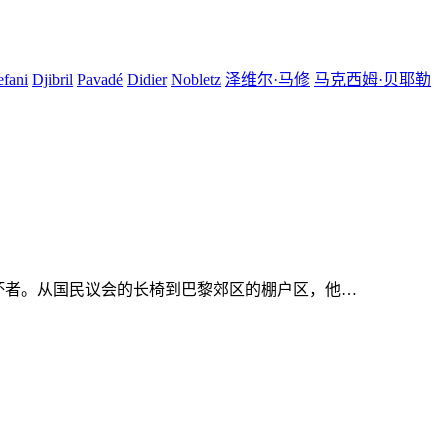
efani
Djibril
Pavadé
Didier
Nobletz
泽维尔·马修
马克西姆·贝耶勒
坏者。从国民议会的长椅到巴黎郊区的棚户区，他…