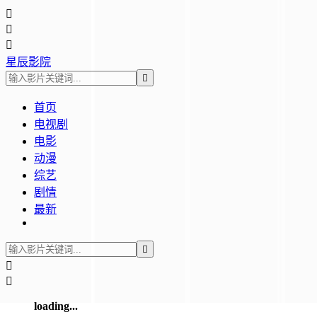



星辰影院

首页
电视剧
电影
动漫
综艺
剧情
最新



loading...