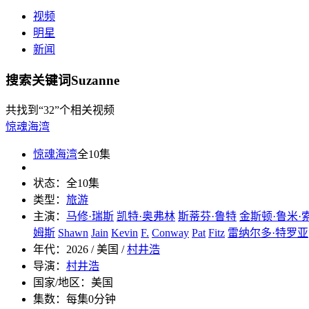
视频
明星
新闻
搜索关键词Suzanne
共找到
“32”
个相关视频
惊魂海湾
惊魂海湾
全10集
状态：
全10集
类型：
旅游
主演：
马修·瑞斯
凯特·奥弗林
斯蒂芬·鲁特
金斯顿·鲁米·
姆斯
Shawn
Jain
Kevin
F.
Conway
Pat
Fitz
雷纳尔多·特罗亚
年代：
2026 / 美国 /
村井浩
导演：
村井浩
国家/地区：
美国
集数：
每集0分钟