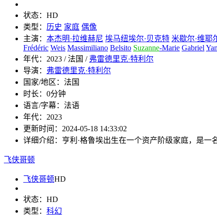
状态：
HD
类型：
历史
家庭
偶像
主演：
本杰明·拉维赫尼
埃马纽埃尔·贝克特
米歇尔·维耶
Frédéric
Weis
Massimiliano
Belsito
Suzanne
-Marie
Gabriel
Ya
年代：
2023 / 法国 /
弗雷德里克·特利尔
导演：
弗雷德里克·特利尔
国家/地区：
法国
时长：
0分钟
语言/字幕：
法语
年代：
2023
更新时间：
2024-05-18 14:33:02
详细介绍：
亨利·格鲁埃出生在一个资产阶级家庭，是一
飞侠哥顿
飞侠哥顿
HD
状态：
HD
类型：
科幻