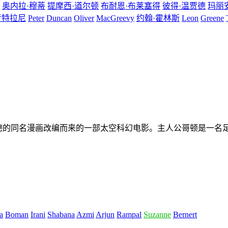
奥内拉·穆蒂
提摩西·道尔顿
布耐恩·布莱塞得
彼得·温贾德
玛丽
考特拉尼
Peter
Duncan
Oliver
MacGreevy
约翰·霍林斯
Leon
Greene
雷蒙德的同名漫画改编而来的一部太空科幻电影。主人公哥顿是一名
a
Boman
Irani
Shabana
Azmi
Arjun
Rampal
Suzanne
Bernert