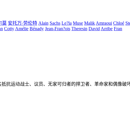
尔莫
安托万·劳伦特
Alain
Sachs
Le?la
Muse
Malik
Amraoui
Chloé
St
nn
Cotty
Amélie
Bénady
Jean-Fran?ois
Theresin
David
Arribe
Fran
名抵抗运动战士、议员、无家可归者的捍卫者、革命家和偶像破