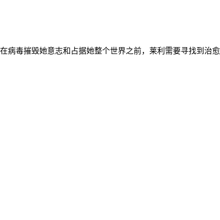
病毒摧毁她意志和占据她整个世界之前，莱利需要寻找到治愈疾病和阻