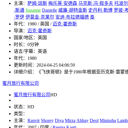
主演：
萨姆·琼斯
梅乐蒂·安德森
马克斯·冯·叙多夫
托波尔
·斯通
Suzanne
Danielle
威廉·胡特金斯
史丹利·勒博
罗彼·
·罗伊
伊莫金·克莱尔
安迪·布拉德福德
泰
年代：
1980 / 英国 /
迈克·霍奇斯
导演：
迈克·霍奇斯
国家/地区：
英国
时长：
0分钟
语言/字幕：
英语
年代：
1980
更新时间：
2024-04-25 04:06:59
详细介绍：
《飞侠哥顿》是于1980年根据亚历克斯·
蜜月旅行有限公司
蜜月旅行有限公司
HD
状态：
HD
类型：
主演：
Ranvir
Shorey
Diya
Mirza
Abhay
Deol
Minissha
Lamb
年代：
2007 / 印度 /
Reema
Kagti