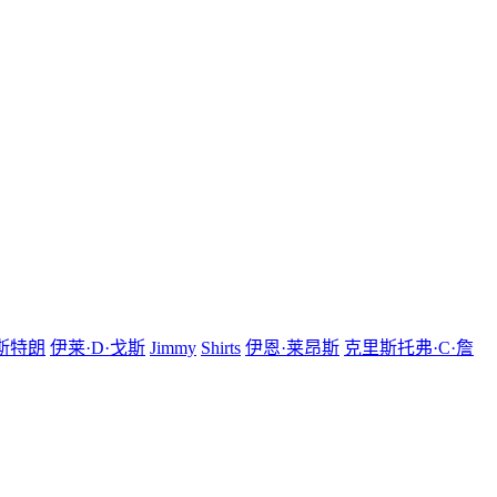
斯特朗
伊莱·D·戈斯
Jimmy
Shirts
伊恩·莱昂斯
克里斯托弗·C·詹