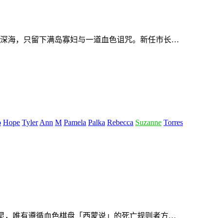
深海，只留下满岛寡妇与一道血色诅咒。新任市长…
o
Hope
Tyler
Ann
M
Pamela
Palka
Rebecca
Suzanne
Torres
亡灵，唯有遵循血色棋盘「西蒙说」的死亡规则者方…