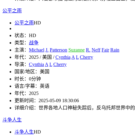
公平之雨
公平之雨
HD
状态：
HD
类型：
战争
主演：
Michael
J.
Patterson
Suzanne
R.
Neff
Fair
Rain
年代：
2025 / 美国 /
Cynthia
A
L
Cherry
导演：
Cynthia
A
L
Cherry
国家/地区：
美国
时长：
0分钟
语言/字幕：
英语
年代：
2025
更新时间：
2025-05-09 18:30:06
详细介绍：
世界各地人口神秘失踪后，反乌托邦世界中的
斗争人生
斗争人生
HD