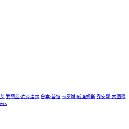
孔茨
爱丽丝·麦克唐纳
鲁本·普拉
卡罗琳·威廉姆斯
乔安娜·索图穆
wes