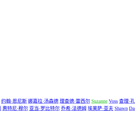
约翰·恩尼斯
娜嘉拉·汤森德
理查德·雷西尔
Suzanne
Voss
查理·
利
惠特尼·穆尔
亚当·罗比特尔
乔希·法德姆
埃莱萨·亚夫
Shawn
Da