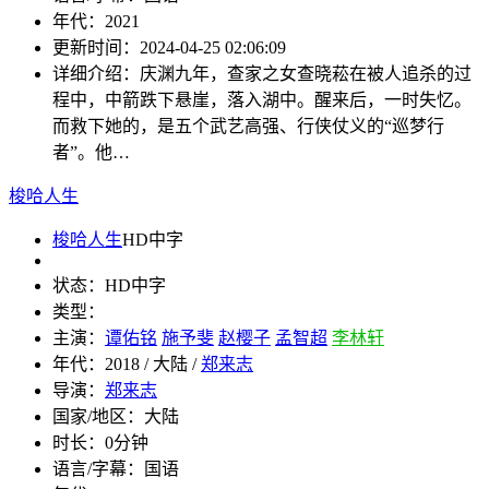
年代：
2021
更新时间：
2024-04-25 02:06:09
详细介绍：
庆渊九年，查家之女查晓菘在被人追杀的过
程中，中箭跌下悬崖，落入湖中。醒来后，一时失忆。
而救下她的，是五个武艺高强、行侠仗义的“巡梦行
者”。他…
梭哈人生
梭哈人生
HD中字
状态：
HD中字
类型：
主演：
谭佑铭
施予斐
赵樱子
孟智超
李林轩
年代：
2018 / 大陆 /
郑来志
导演：
郑来志
国家/地区：
大陆
时长：
0分钟
语言/字幕：
国语