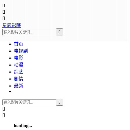



星辰影院

首页
电视剧
电影
动漫
综艺
剧情
最新



loading...