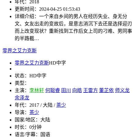
年代：
2018
更新时间：
2024-04-25 01:53:43
详细介绍：
一个来自乡间的男人在经历失业、身无分
文、女友出走的变故后，是意志消沉下去还是选择迎刃
而上改变现状？重新找到工作后女上司的刁难、男同事
的半路截…
零界之艾力克斯
零界之艾力克斯
HD中字
状态：
HD中字
类型：
主演：
李林轩
何聪睿
田川
向皓
王雷方
董芷依
师义龙
余泽龙
年代：
2017 / 大陆 /
茶少
导演：
茶少
国家/地区：
大陆
时长：
0分钟
语言/字幕：
国语