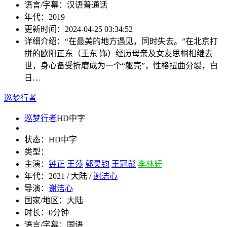
语言/字幕：
汉语普通话
年代：
2019
更新时间：
2024-04-25 03:34:52
详细介绍：
“在最美的地方遇见，同时失去。”在北京打
拼的欧阳正东（王东 饰）经历母亲及女友思桐相继去
世，身心备受折磨成为一个“躯壳”，性格扭曲分裂，白
日…
巡梦行者
巡梦行者
HD中字
状态：
HD中字
类型：
主演：
钟正
王莎
郭昊钧
王冠彭
李林轩
年代：
2021 / 大陆 /
谢洁心
导演：
谢洁心
国家/地区：
大陆
时长：
0分钟
语言/字幕：
国语