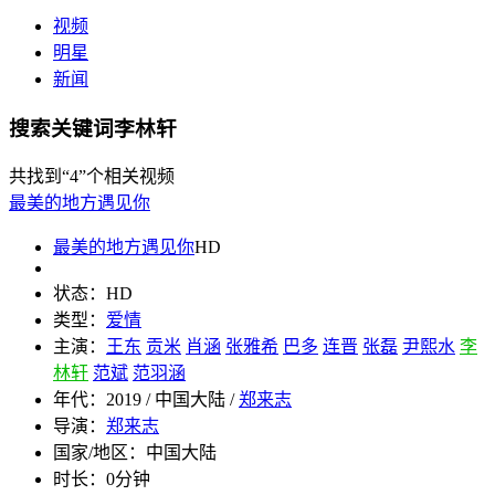
视频
明星
新闻
搜索关键词李林轩
共找到
“4”
个相关视频
最美的地方遇见你
最美的地方遇见你
HD
状态：
HD
类型：
爱情
主演：
王东
贡米
肖涵
张雅希
巴多
连晋
张磊
尹熙水
李
林轩
范斌
范羽涵
年代：
2019 / 中国大陆 /
郑来志
导演：
郑来志
国家/地区：
中国大陆
时长：
0分钟