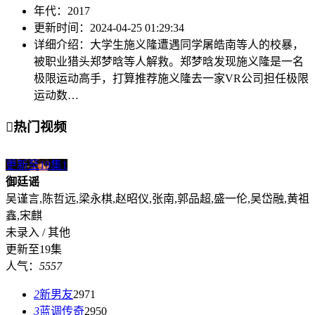
年代：
2017
更新时间：
2024-04-25 01:29:34
详细介绍：
大学生施义隆遭遇同学屠皓南等人的校暴，
被职业猎头郑梦晗等人解救。郑梦晗发现施义隆是一名
极限运动高手，打算推荐施义隆去一家VR公司担任极限
运动数…

热门视频
更新至19集
1
御廷谣
吴谨言,陈哲远,梁永棋,赵昭仪,张南,郭品超,盛一伦,吴岱融,黄祖
鑫,宋麒
未录入 / 其他
更新至19集
人气：
5557
2
新男友
2971
3
蓝调传奇
2950