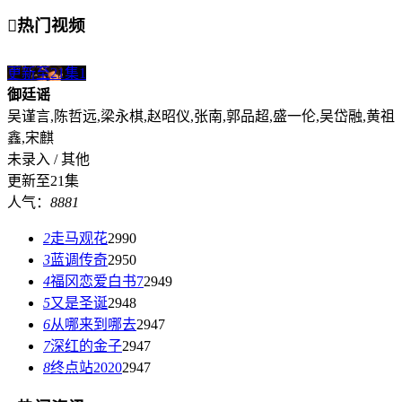

热门视频
更新至21集
1
御廷谣
吴谨言,陈哲远,梁永棋,赵昭仪,张南,郭品超,盛一伦,吴岱融,黄祖
鑫,宋麒
未录入 / 其他
更新至21集
人气：
8881
2
走马观花
2990
3
蓝调传奇
2950
4
福冈恋爱白书7
2949
5
又是圣诞
2948
6
从哪来到哪去
2947
7
深红的金子
2947
8
终点站2020
2947