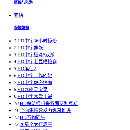
唐琬与陆游
完结
保姆妈妈
1.
HD中字
36小时惊恐
2.
HD中字
异能
3.
HD中字
极斗5双杀
4.
HD中字
老豆唔怕多
5.
HD
笔仙2
6.
HD中字
工作的她
7.
HD中字
虎盗情魔
8.
HD
九幽寻宝录
9.
HD中字
恋爱十诫
10.
HD
魔法师归来双面艾利克斯
11.
全04集
持续发力纵深推进
12.
HD
万物同生
13.
26集全
太行赤子