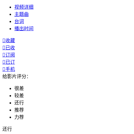
视频
详细
主题曲
台词
播出
时间

收藏

已收

订阅

已订

手机
给影片评分：
很差
较差
还行
推荐
力荐
还行