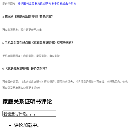
爱奇艺网友：
朴世荣
韩高恩
林志恩
成伊言
朴率拉
徐道永
全胜彬
4.韩国剧《家庭关系证明书》有多少集？
西瓜影视网友：现在是更新至24集
5.手机版免费在线点播《家庭关系证明书》有哪些网站？
手机电影网网友：麻花影院、星辰影院、南瓜影院
6.《家庭关系证明书》评价怎么样？
百度最佳答案：《家庭关系证明书》评价很好，演员阵容强大，并且演员的演技一直在线，全程无尿点。你也
可以登录百度问答获得更多评价！
家庭关系证明书评论
评论加载中...