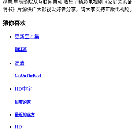
观看,星辰影院从互联网自动 收集了精彩电视剧《家庭关系证
明书》片源供广大影视爱好者分享，请大家支持正版电视剧。
猜你喜欢
更新至21集
御廷谣
高清
CatOnTheRoof
HD中字
甜蜜的家
最近的远方
HD