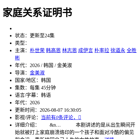
家庭关系证明书
状态：
更新至24集
类型：
主演：
朴世荣
韩高恩
林志恩
成伊言
朴率拉
徐道永
全胜
彬
年代：
2026 / 韩国 / 金美淑
导演：
金美淑
国家/地区：
韩国
集数：
每集 45分钟
语言/字幕：
韩语
年代：
2026
更新时间：
2026-08-07 16:30:05
影视/评论：
当前有
0
条评论，

详细介绍：
&n…
本剧讲述的是从出生瞬间开
始就被打上家庭崩溃烙印的一个孩子和面对冷酷的偏见