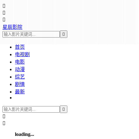



星辰影院

首页
电视剧
电影
动漫
综艺
剧情
最新



loading...