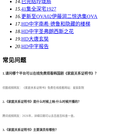
14.
已完结
玲珑局
15.
41集全
深宅1927
16.
更新至OVA02
伊藤润二惊选集OVA
17.
HD中字
南希·德鲁和隐藏的楼梯
18.
HD中字
圣弗朗西斯之花
19.
HD
大唐玄奘
20.
HD中字
报告
常见问题
1.请问哪个平台可以在线免费观看韩国剧《家庭关系证明书》？
优酷视频网友：《家庭关系证明书》免费在线观看网站：星辰影院
2.《家庭关系证明书》是什么时候上映/什么时候开播的？
腾讯视频网友：2026年，详细日期可以去百度百科查一查。
3.《家庭关系证明书》主要演员有哪些？