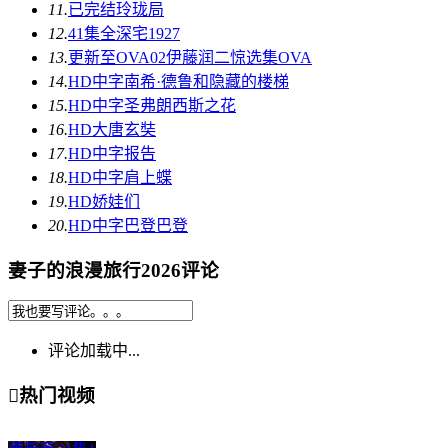
11.
已完结
玲珑局
12.
41集全
深宅1927
13.
更新至OVA02
伊藤润二惊选集OVA
14.
HD中字
南希·德鲁和隐藏的楼梯
15.
HD中字
圣弗朗西斯之花
16.
HD
大唐玄奘
17.
HD中字
报告
18.
HD中字
肩上蝶
19.
HD
娇娃们
20.
HD中字
巴登巴登
妻子的浪漫旅行2026评论
评论加载中...

热门视频