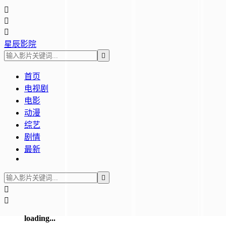



星辰影院

首页
电视剧
电影
动漫
综艺
剧情
最新



loading...