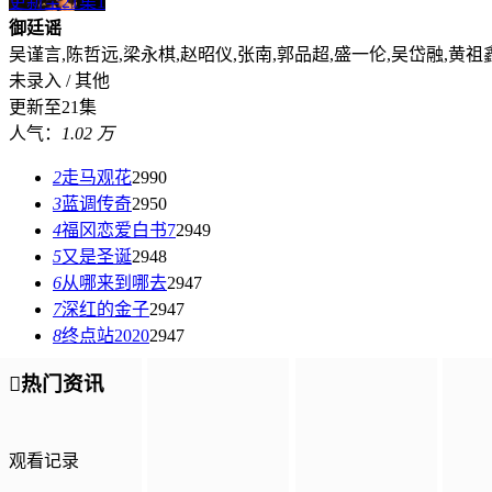
更新至21集
1
御廷谣
吴谨言,陈哲远,梁永棋,赵昭仪,张南,郭品超,盛一伦,吴岱融,黄祖
未录入 / 其他
更新至21集
人气：
1.02 万
2
走马观花
2990
3
蓝调传奇
2950
4
福冈恋爱白书7
2949
5
又是圣诞
2948
6
从哪来到哪去
2947
7
深红的金子
2947
8
终点站2020
2947

热门资讯
观看记录