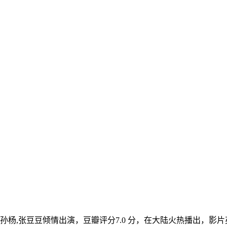
杨,张豆豆倾情出演，豆瓣评分7.0 分，在大陆火热播出，影片英文名：qiz