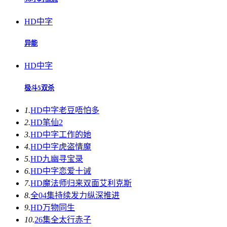
HD中字
异能
HD中字
极斗5双杀
1.
HD中字
老豆唔怕多
2.
HD
笔仙2
3.
HD中字
工作的她
4.
HD中字
虎盗情魔
5.
HD
九幽寻宝录
6.
HD中字
恋爱十诫
7.
HD
魔法师归来双面艾利克斯
8.
全04集
持续发力纵深推进
9.
HD
万物同生
10.
26集全
太行赤子