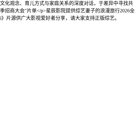
于文化观念、育儿方式与家庭关系的深度对话，于差异中寻找共
秋季招商大会”片单</p>星辰影院提供综艺妻子的浪漫旅行2026全
026》片源供广大影视爱好者分享，请大家支持正版综艺。