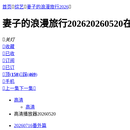
首页

综艺

妻子的浪漫旅行2026

妻子的浪漫旅行20262026052

关灯

收藏

已收

订阅

已订

顶(
158
)

踩(
469
)

手机

上一集
下一集

高清
高清
高清播放器20260520
20260716番外篇