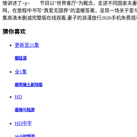
情讲述了<p> 节目以“世界客厅“为概念，走进不同国家夫
鸣，在旅程中书写“真爱无国界”的温暖答案，呈现一场关于爱与理解的
集高清未删减完整版在线观看,妻子的浪漫旅行2026手机免费
猜你喜欢
更新至21集
御廷谣
全1集
缎带骑士剧场版
HD
唐琬与陆游
HD中字
36小时惊恐