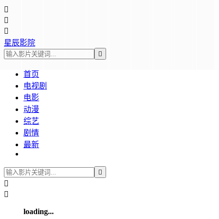



星辰影院

首页
电视剧
电影
动漫
综艺
剧情
最新



loading...