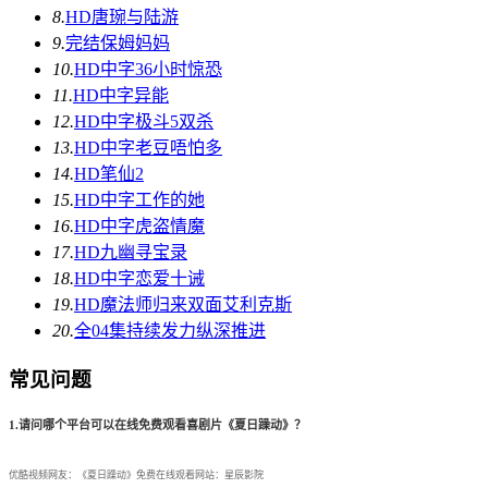
8.
HD
唐琬与陆游
9.
完结
保姆妈妈
10.
HD中字
36小时惊恐
11.
HD中字
异能
12.
HD中字
极斗5双杀
13.
HD中字
老豆唔怕多
14.
HD
笔仙2
15.
HD中字
工作的她
16.
HD中字
虎盗情魔
17.
HD
九幽寻宝录
18.
HD中字
恋爱十诫
19.
HD
魔法师归来双面艾利克斯
20.
全04集
持续发力纵深推进
常见问题
1.请问哪个平台可以在线免费观看喜剧片《夏日躁动》？
优酷视频网友：《夏日躁动》免费在线观看网站：星辰影院