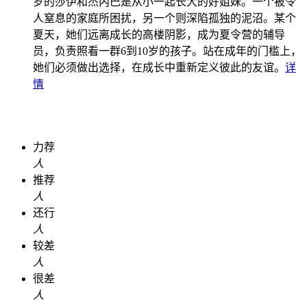
岁的莎伊和杰内巴是从小一起长大的好姐妹。一个被令
人窒息的家庭所困扰，另一个则深陷孤独的泥沼。某个
夏天，她们远离成长的高楼阴影，成为夏令营的辅导
员，负责照看一群6到10岁的孩子。站在成年的门槛上，
她们必须做出选择，在成长中重新定义彼此的友谊。
详
情
力荐
人
推荐
人
还行
人
较差
人
很差
人