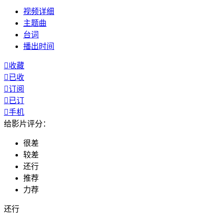
视频
详细
主题曲
台词
播出
时间

收藏

已收

订阅

已订

手机
给影片评分：
很差
较差
还行
推荐
力荐
还行