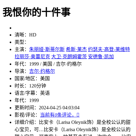
我恨你的十件事
清晰：
HD
类型：
主演：
朱丽娅·斯蒂尔斯
希斯·莱杰
约瑟夫·高登-莱维特
拉丽莎·奥蕾尼克
大卫·克朗姆霍茨
安德鲁·凯加
年代：
1999 / 美国 / 吉尔·约格尔
导演：
吉尔·约格尔
国家/地区：
美国
时长：
120分钟
语言/字幕：
英语
年代：
1999
更新时间：
2024-04-25 04:03:04
影视/评论：
当前有
0
条评论，

详细介绍：
比安卡（Larisa Oleynik饰）是全校公认的甜
心宝贝，可…
比安卡（Larisa Oleynik饰）是全校公认的