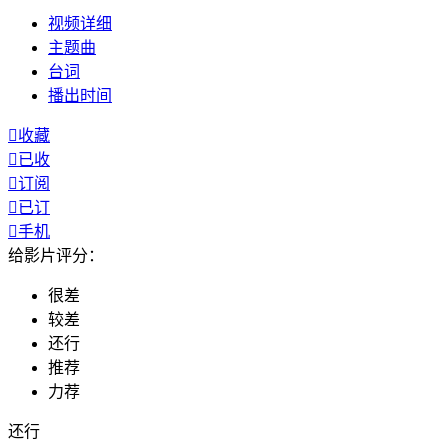
视频
详细
主题曲
台词
播出
时间

收藏

已收

订阅

已订

手机
给影片评分：
很差
较差
还行
推荐
力荐
还行