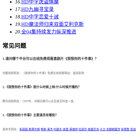
16.
HD中字
虎盗情魔
17.
HD
九幽寻宝录
18.
HD中字
恋爱十诫
19.
HD
魔法师归来双面艾利克斯
20.
全04集
持续发力纵深推进
常见问题
1.请问哪个平台可以在线免费观看喜剧片《我恨你的十件事》？
优酷视频网友：《我恨你的十件事》免费在线观看网站：星辰影院
2.《我恨你的十件事》是什么时候上映/什么时候开播的？
腾讯视频网友：1999年，详细日期可以去百度百科查一查。
3.《我恨你的十件事》主要演员有哪些？
爱奇艺网友：
朱丽娅·斯蒂尔斯
希斯·莱杰
约瑟夫·高登-莱维特
拉丽莎·奥蕾尼克
大卫·克朗姆霍茨
安德鲁·凯加