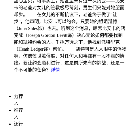
甜心宝贝，可事实上，她甚至未有过一次约会——比安
卡的老爸对女儿的管教极尽苛刻，男生们只能对她望而
却步。 在女儿的不断抗议下，老爸终于做了“让
步”，他声明，比安卡可以约会，只要她的姐姐凯特
（Julia Stiles饰）也去。听到这个消息，暗恋比安卡的喀
麦隆（Joseph Gordon-Levitt饰）决心无论如何都要找到
能和凯特约会的人。千挑万选之下，他找到派特里克
（Heath Ledger饰）帮忙。 凯特可是人人眼中的怪物
啊，仿佛愤世嫉俗般，对任何人和事都有一股不满的情
绪。要让约会顺利进行，这是前所未有的挑战，还是一
个不可能的任务？
详情
力荐
人
推荐
人
还行