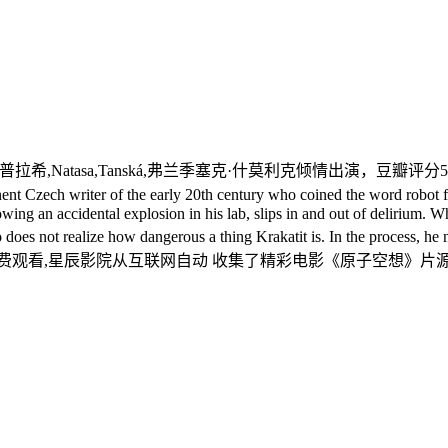
伊里·普拉希,Natasa,Tanská,弗兰季塞克·什莫利克倾情出演，豆瓣评分
writer of the early 20th century who coined the word robot for his
ing an accidental explosion in his lab, slips in and out of delirium. Whe
 who does not realize how dangerous a thing Krakatit is. In the proces
费观看,星辰影院从互联网自动 收集了精彩电影《原子空想》片