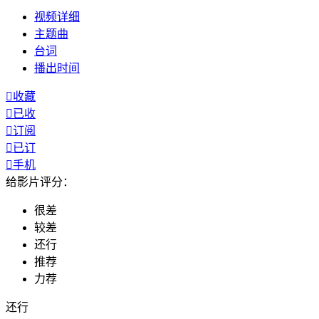
视频
详细
主题曲
台词
播出
时间

收藏

已收

订阅

已订

手机
给影片评分：
很差
较差
还行
推荐
力荐
还行