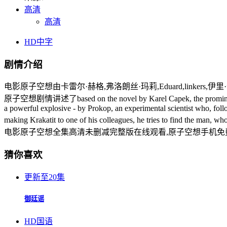
高清
高清
HD中字
剧情介绍
电影原子空想由卡雷尔·赫格,弗洛朗丝·玛莉,Eduard,li
nkers,
原子空想剧情讲述了based on the novel by Karel Capek, the prominent Czech 
a powerful explosive - by Prokop, an experimental scientist who, follow
making Krakatit to one of his colleagues, he tries to find the man,
电影原子空想全集高清未删减完整版在线观看,原子空想手机免
猜你喜欢
更新至20集
御廷谣
HD国语