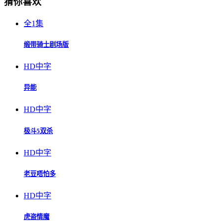
猜你喜欢
全1集
缎带骑士剧场版
HD中字
异能
HD中字
极斗5双杀
HD中字
老豆唔怕多
HD中字
虎盗情魔