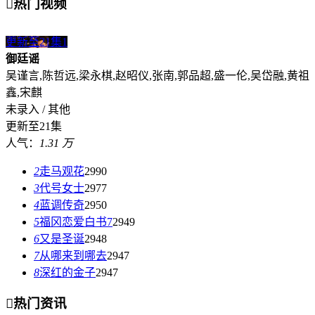

热门视频
更新至21集
1
御廷谣
吴谨言,陈哲远,梁永棋,赵昭仪,张南,郭品超,盛一伦,吴岱融,黄祖
鑫,宋麒
未录入 / 其他
更新至21集
人气：
1.31 万
2
走马观花
2990
3
代号女士
2977
4
蓝调传奇
2950
5
福冈恋爱白书7
2949
6
又是圣诞
2948
7
从哪来到哪去
2947
8
深红的金子
2947

热门资讯