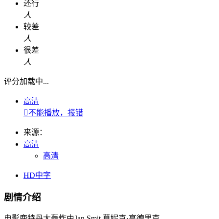
还行
人
较差
人
很差
人
评分加载中...
高清

不能播放，报错
来源：
高清
高清
HD中字
剧情介绍
电影鹿特丹大轰炸由Jan,Smit,莫妮克·亨德里克