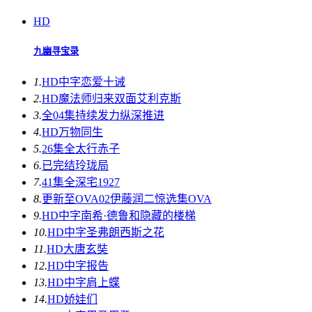
HD
九幽寻宝录
1.
HD中字
恋爱十诫
2.
HD
魔法师归来双面艾利克斯
3.
全04集
持续发力纵深推进
4.
HD
万物同生
5.
26集全
太行赤子
6.
已完结
玲珑局
7.
41集全
深宅1927
8.
更新至OVA02
伊藤润二惊选集OVA
9.
HD中字
南希·德鲁和隐藏的楼梯
10.
HD中字
圣弗朗西斯之花
11.
HD
大唐玄奘
12.
HD中字
报告
13.
HD中字
肩上蝶
14.
HD
娇娃们