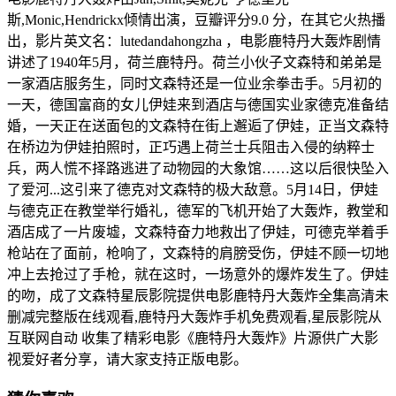
斯,Monic,Hendrickx倾情出演，豆瓣评分9.0 分，在其它火热播
出，影片英文名：lutedandahongzha ，电影鹿特丹大轰炸剧情
讲述了1940年5月，荷兰鹿特丹。荷兰小伙子文森特和弟弟是
一家酒店服务生，同时文森特还是一位业余拳击手。5月初的
一天，德国富商的女儿伊娃来到酒店与德国实业家德克准备结
婚，一天正在送面包的文森特在街上邂逅了伊娃，正当文森特
在桥边为伊娃拍照时，正巧遇上荷兰士兵阻击入侵的纳粹士
兵，两人慌不择路逃进了动物园的大象馆……这以后很快坠入
了爱河...这引来了德克对文森特的极大敌意。5月14日，伊娃
与德克正在教堂举行婚礼，德军的飞机开始了大轰炸，教堂和
酒店成了一片废墟，文森特奋力地救出了伊娃，可德克举着手
枪站在了面前，枪响了，文森特的肩膀受伤，伊娃不顾一切地
冲上去抢过了手枪，就在这时，一场意外的爆炸发生了。伊娃
的吻，成了文森特星辰影院提供电影鹿特丹大轰炸全集高清未
删减完整版在线观看,鹿特丹大轰炸手机免费观看,星辰影院从
互联网自动 收集了精彩电影《鹿特丹大轰炸》片源供广大影
视爱好者分享，请大家支持正版电影。