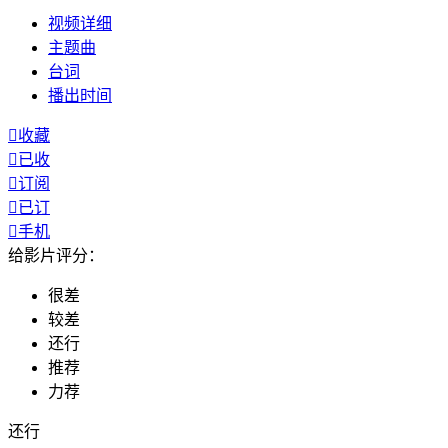
视频
详细
主题曲
台词
播出
时间

收藏

已收

订阅

已订

手机
给影片评分：
很差
较差
还行
推荐
力荐
还行