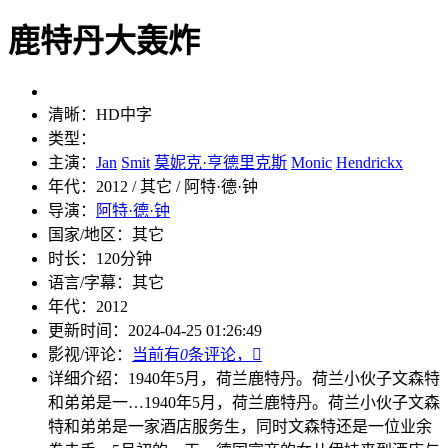
鹿特丹大轰炸
清晰：
HD中字
类型：
主演：
Jan
Smit
莫妮克·亨德里克斯
Monic
Hendrickx
年代：
2012 / 其它 / 阿特·德·钟
导演：
阿特·德·钟
国家/地区：
其它
时长：
120分钟
语言/字幕：
其它
年代：
2012
更新时间：
2024-04-25 01:26:49
影视/评论：
当前有
0
条评论，

详细介绍：
1940年5月，荷兰鹿特丹。荷兰小伙子文森特
和弟弟是一…
1940年5月，荷兰鹿特丹。荷兰小伙子文森
特和弟弟是一家酒店服务生，同时文森特还是一位业余