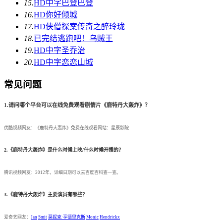
15.
HD中字
巴登巴登
16.
HD
你好倾城
17.
HD
侠僧探案传奇之醉玲珑
18.
已完结
逃跑吧！乌贼王
19.
HD中字
圣乔治
20.
HD中字
恋恋山城
常见问题
1.请问哪个平台可以在线免费观看剧情片《鹿特丹大轰炸》？
优酷视频网友：《鹿特丹大轰炸》免费在线观看网站：星辰影院
2.《鹿特丹大轰炸》是什么时候上映/什么时候开播的？
腾讯视频网友：2012年，详细日期可以去百度百科查一查。
3.《鹿特丹大轰炸》主要演员有哪些？
爱奇艺网友：
Jan
Smit
莫妮克·亨德里克斯
Monic
Hendrickx