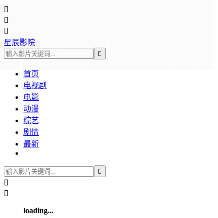



星辰影院

首页
电视剧
电影
动漫
综艺
剧情
最新



loading...