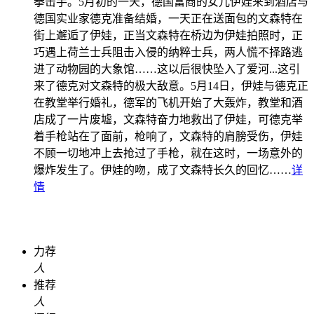
拳击手。5月初的一天，德国富商的女儿伊娃来到酒店与
德国实业家德克准备结婚，一天正在送面包的文森特在
街上邂逅了伊娃，正当文森特在桥边为伊娃拍照时，正
巧遇上荷兰士兵阻击入侵的纳粹士兵，两人慌不择路逃
进了动物园的大象馆……这以后很快坠入了爱河...这引
来了德克对文森特的极大敌意。5月14日，伊娃与德克正
在教堂举行婚礼，德军的飞机开始了大轰炸，教堂和酒
店成了一片废墟，文森特奋力地救出了伊娃，可德克举
着手枪站在了面前，枪响了，文森特的肩膀受伤，伊娃
不顾一切地冲上去抢过了手枪，就在这时，一场意外的
爆炸发生了。伊娃的吻，成了文森特长久的回忆……
详
情
力荐
人
推荐
人