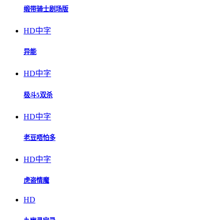
缎带骑士剧场版
HD中字
异能
HD中字
极斗5双杀
HD中字
老豆唔怕多
HD中字
虎盗情魔
HD