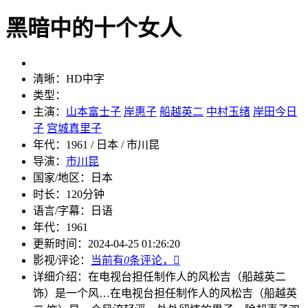
黑暗中的十个女人
清晰：
HD中字
类型：
主演：
山本富士子
岸惠子
船越英二
中村玉绪
岸田今日
子
宫城真里子
年代：
1961 / 日本 / 市川昆
导演：
市川昆
国家/地区：
日本
时长：
120分钟
语言/字幕：
日语
年代：
1961
更新时间：
2024-04-25 01:26:20
影视/评论：
当前有
0
条评论，

详细介绍：
在电视台担任制作人的风松吉（船越英二
饰）是一个风…
在电视台担任制作人的风松吉（船越英