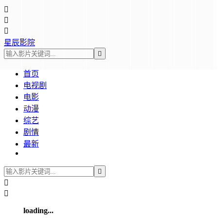



星辰影院

首页
电视剧
电影
动漫
综艺
剧情
最新



loading...