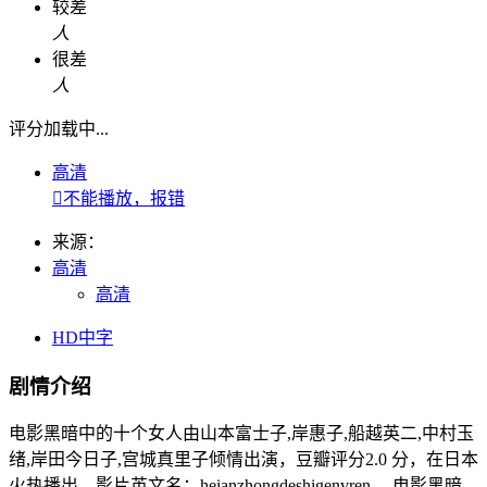
较差
人
很差
人
评分加载中...
高清

不能播放，报错
来源：
高清
高清
HD中字
剧情介绍
电影黑暗中的十个女人由山本富士子,岸惠子,船越英二,中村玉
绪,岸田今日子,宫城真里子倾情出演，豆瓣评分2.0 分，在日本
火热播出，影片英文名：heianzhongdeshigenvren ，电影黑暗