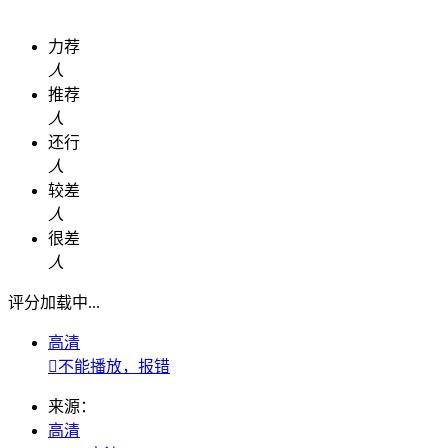
力荐
人
推荐
人
还行
人
较差
人
很差
人
评分加载中...
高清

不能播放，报错
来源：
高清