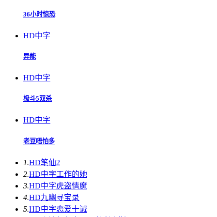
36小时惊恐
HD中字
异能
HD中字
极斗5双杀
HD中字
老豆唔怕多
1.
HD
笔仙2
2.
HD中字
工作的她
3.
HD中字
虎盗情魔
4.
HD
九幽寻宝录
5.
HD中字
恋爱十诫