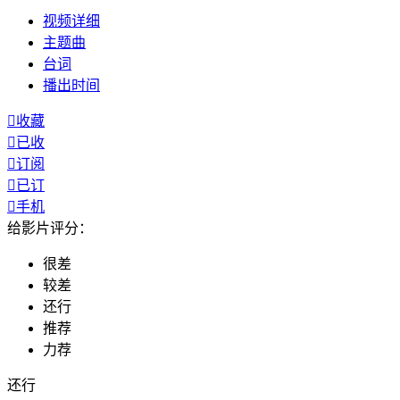
视频
详细
主题曲
台词
播出
时间

收藏

已收

订阅

已订

手机
给影片评分：
很差
较差
还行
推荐
力荐
还行