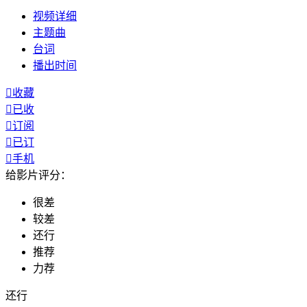
视频
详细
主题曲
台词
播出
时间

收藏

已收

订阅

已订

手机
给影片评分：
很差
较差
还行
推荐
力荐
还行