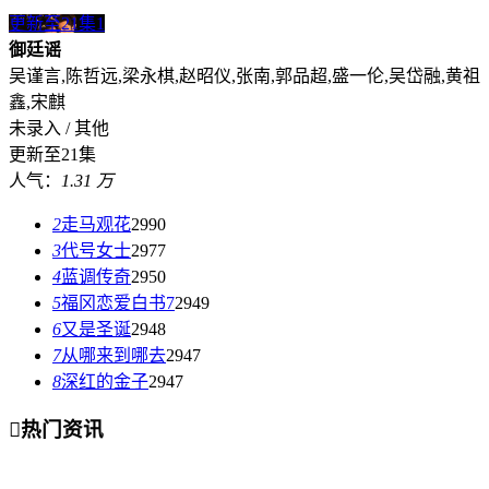
更新至21集
1
御廷谣
吴谨言,陈哲远,梁永棋,赵昭仪,张南,郭品超,盛一伦,吴岱融,黄祖
鑫,宋麒
未录入 / 其他
更新至21集
人气：
1.31 万
2
走马观花
2990
3
代号女士
2977
4
蓝调传奇
2950
5
福冈恋爱白书7
2949
6
又是圣诞
2948
7
从哪来到哪去
2947
8
深红的金子
2947

热门资讯