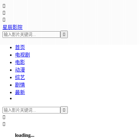



星辰影院

首页
电视剧
电影
动漫
综艺
剧情
最新



loading...