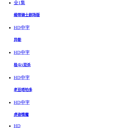
全1集
缎带骑士剧场版
HD中字
异能
HD中字
极斗5双杀
HD中字
老豆唔怕多
HD中字
虎盗情魔
HD