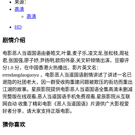
来源：
高清
高清
HD
剧情介绍
电影恶人当道国语由姜皓文,叶童,麦子乐,凌文龙,张松枝,周祉
君,张国强,廖子妤,尹扬明,欧阳伟豪,关文轩倾情出演，豆瓣评
分1.0 分，在中国香港火热播出，影片英文名：
erendangdaoguoyu ，电影恶人当道国语剧情讲述了讲述一名已
退隐的社团老大，因一群受收购重建问题被欺压的街坊而重出
江湖的故事。星辰影院提供电影恶人当道国语全集高清未删减
完整版在线观看,恶人当道国语手机免费观看,星辰影院从互联
网自动 收集了精彩电影《恶人当道国语》片源供广大影视爱
好者分享，请大家支持正版电影。
猜你喜欢