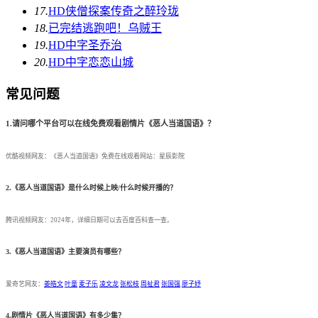
17.
HD
侠僧探案传奇之醉玲珑
18.
已完结
逃跑吧！乌贼王
19.
HD中字
圣乔治
20.
HD中字
恋恋山城
常见问题
1.请问哪个平台可以在线免费观看剧情片《恶人当道国语》？
优酷视频网友：《恶人当道国语》免费在线观看网站：星辰影院
2.《恶人当道国语》是什么时候上映/什么时候开播的？
腾讯视频网友：2024年，详细日期可以去百度百科查一查。
3.《恶人当道国语》主要演员有哪些？
爱奇艺网友：
姜皓文
叶童
麦子乐
凌文龙
张松枝
周祉君
张国强
廖子妤
4.剧情片《恶人当道国语》有多少集？