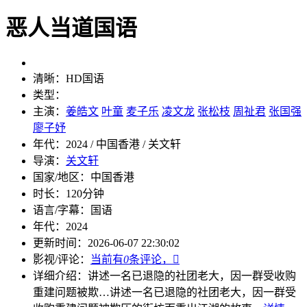
恶人当道国语
清晰：
HD国语
类型：
主演：
姜皓文
叶童
麦子乐
凌文龙
张松枝
周祉君
张国强
廖子妤
年代：
2024 / 中国香港 / 关文轩
导演：
关文轩
国家/地区：
中国香港
时长：
120分钟
语言/字幕：
国语
年代：
2024
更新时间：
2026-06-07 22:30:02
影视/评论：
当前有
0
条评论，

详细介绍：
讲述一名已退隐的社团老大，因一群受收购
重建问题被欺…
讲述一名已退隐的社团老大，因一群受