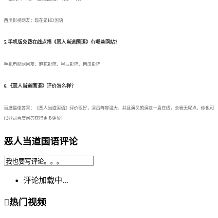
西瓜影视网友：现在是HD国语
5.手机版免费在线点播《恶人当道国语》有哪些网站？
手机电影网网友：麻花影院、星辰影院、南瓜影院
6.《恶人当道国语》评价怎么样？
百度最佳答案：《恶人当道国语》评价很好，演员阵容强大，并且演员的演技一直在线，全程无尿点。你也可
以登录百度问答获得更多评价！
恶人当道国语评论
评论加载中...

热门视频