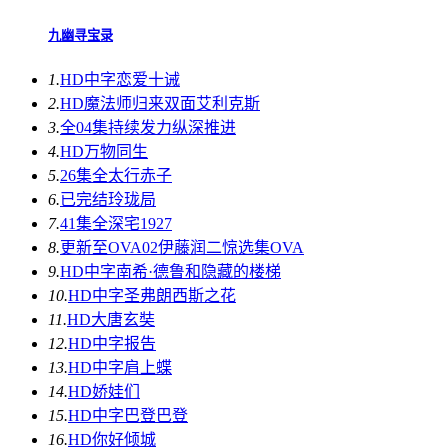
九幽寻宝录
1.
HD中字
恋爱十诫
2.
HD
魔法师归来双面艾利克斯
3.
全04集
持续发力纵深推进
4.
HD
万物同生
5.
26集全
太行赤子
6.
已完结
玲珑局
7.
41集全
深宅1927
8.
更新至OVA02
伊藤润二惊选集OVA
9.
HD中字
南希·德鲁和隐藏的楼梯
10.
HD中字
圣弗朗西斯之花
11.
HD
大唐玄奘
12.
HD中字
报告
13.
HD中字
肩上蝶
14.
HD
娇娃们
15.
HD中字
巴登巴登
16.
HD
你好倾城