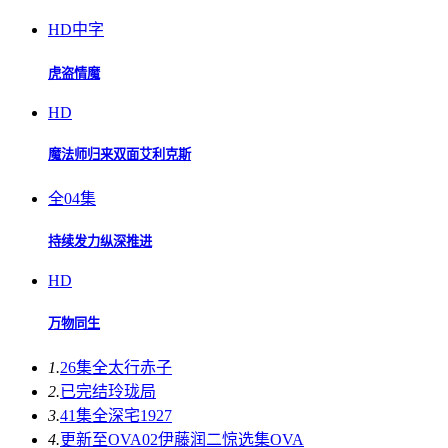
HD中字
虎盗情魔
HD
魔法师归来双面艾利克斯
全04集
持续发力纵深推进
HD
万物同生
1.
26集全
太行赤子
2.
已完结
玲珑局
3.
41集全
深宅1927
4.
更新至OVA02
伊藤润二惊选集OVA