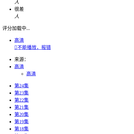
人
很差
人
评分加载中...
高清

不能播放，报错
来源：
高清
高清
第24集
第23集
第22集
第21集
第20集
第19集
第18集