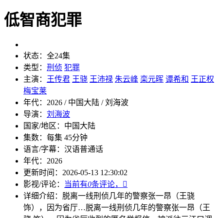
低智商犯罪
状态：
全24集
类型：
刑侦
犯罪
主演：
王传君
王骁
王沛禄
朱云峰
栾元晖
谭希和
王正权
梅宝莱
年代：
2026 / 中国大陆 / 刘海波
导演：
刘海波
国家/地区：
中国大陆
集数：
每集 45分钟
语言/字幕：
汉语普通话
年代：
2026
更新时间：
2026-05-13 12:30:02
影视/评论：
当前有
0
条评论，

详细介绍：
脱离一线刑侦几年的警察张一昂（王骁
饰），因为省厅…
脱离一线刑侦几年的警察张一昂（王