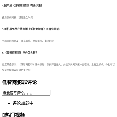
4.国产剧《低智商犯罪》有多少集？
西瓜影视网友：现在是全24集
5.手机版免费在线点播《低智商犯罪》有哪些网站？
手机电影网网友：麻花影院、星辰影院、南瓜影院
6.《低智商犯罪》评价怎么样？
百度最佳答案：《低智商犯罪》评价很好，演员阵容强大，并且演员的演技一直在线，全程无尿点。你也可以
登录百度问答获得更多评价！
低智商犯罪评论
评论加载中...

热门视频