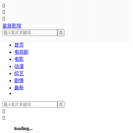



星辰影院

首页
电视剧
电影
动漫
综艺
剧情
最新



loading...