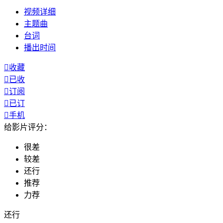
视频
详细
主题曲
台词
播出
时间

收藏

已收

订阅

已订

手机
给影片评分：
很差
较差
还行
推荐
力荐
还行