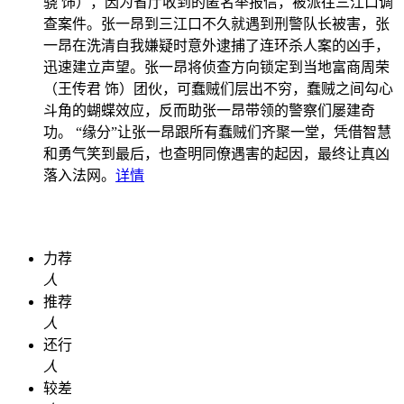
骁 饰），因为省厅收到的匿名举报信，被派往三江口调
查案件。张一昂到三江口不久就遇到刑警队长被害，张
一昂在洗清自我嫌疑时意外逮捕了连环杀人案的凶手，
迅速建立声望。张一昂将侦查方向锁定到当地富商周荣
（王传君 饰）团伙，可蠢贼们层出不穷，蠢贼之间勾心
斗角的蝴蝶效应，反而助张一昂带领的警察们屡建奇
功。 “缘分”让张一昂跟所有蠢贼们齐聚一堂，凭借智慧
和勇气笑到最后，也查明同僚遇害的起因，最终让真凶
落入法网。
详情
力荐
人
推荐
人
还行
人
较差