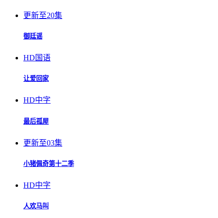
更新至20集
御廷谣
HD国语
让爱回家
HD中字
最后孤屋
更新至03集
小猪佩奇第十二季
HD中字
人欢马叫