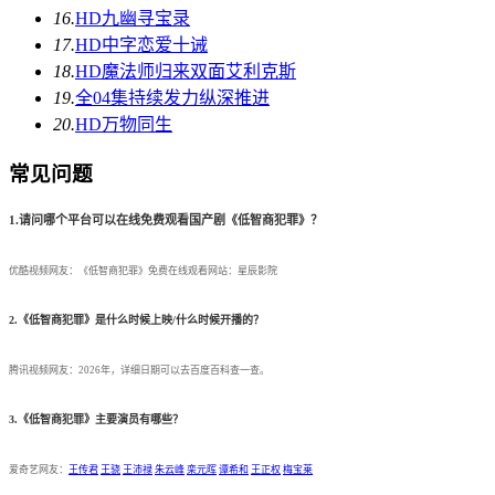
16.
HD
九幽寻宝录
17.
HD中字
恋爱十诫
18.
HD
魔法师归来双面艾利克斯
19.
全04集
持续发力纵深推进
20.
HD
万物同生
常见问题
1.请问哪个平台可以在线免费观看国产剧《低智商犯罪》？
优酷视频网友：《低智商犯罪》免费在线观看网站：星辰影院
2.《低智商犯罪》是什么时候上映/什么时候开播的？
腾讯视频网友：2026年，详细日期可以去百度百科查一查。
3.《低智商犯罪》主要演员有哪些？
爱奇艺网友：
王传君
王骁
王沛禄
朱云峰
栾元晖
谭希和
王正权
梅宝莱