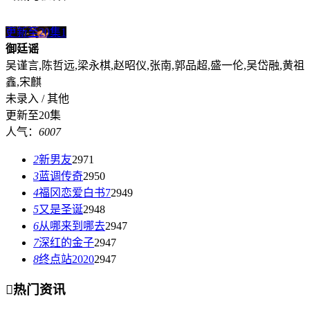
更新至20集
1
御廷谣
吴谨言,陈哲远,梁永棋,赵昭仪,张南,郭品超,盛一伦,吴岱融,黄祖
鑫,宋麒
未录入 / 其他
更新至20集
人气：
6007
2
新男友
2971
3
蓝调传奇
2950
4
福冈恋爱白书7
2949
5
又是圣诞
2948
6
从哪来到哪去
2947
7
深红的金子
2947
8
终点站2020
2947

热门资讯