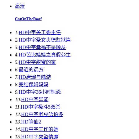
高清
CatOnTheRoof
1.
HD中字
关工委主任
2.
HD中字
圣女贞德监狱篇
3.
HD中字
幸福不是顺从
4.
HD
芭比娃娃之真假公主
5.
HD中字
甜蜜的家
6.
最近的远方
7.
HD
唐琬与陆游
8.
完结
保姆妈妈
9.
HD中字
36小时惊恐
10.
HD中字
异能
11.
HD中字
极斗5双杀
12.
HD中字
老豆唔怕多
13.
HD
笔仙2
14.
HD中字
工作的她
15.
HD中字
虎盗情魔