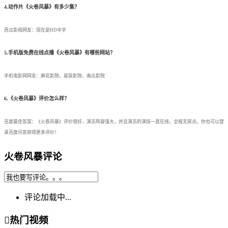
4.动作片《火卷风暴》有多少集？
西瓜影视网友：现在是HD中字
5.手机版免费在线点播《火卷风暴》有哪些网站？
手机电影网网友：麻花影院、星辰影院、南瓜影院
6.《火卷风暴》评价怎么样？
百度最佳答案：《火卷风暴》评价很好，演员阵容强大，并且演员的演技一直在线，全程无尿点。你也可以登
录百度问答获得更多评价！
火卷风暴评论
评论加载中...

热门视频