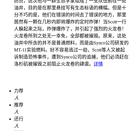
防员，这次他与一群生态学家组成了一支队伍前往一处
油井，目的是在那里悬挂写有生态标语的横幅。但是十
分不巧的是，他们在错误的时间去了错误的地方，那里
居然有一颗在几秒内即将爆炸的定时炸弹！当Scott一行
人躲起来之际，炸弹爆炸了，并引起了强烈的火龙卷！
火龙卷所到之处无一幸免，全部都被摧毁。原来，这处
油井中所含的并不是普通燃料，而是由Synco公司研发的
MT-11实验燃料。好不容易逃过一劫，Scott等人又被起
诉制造恐怖事件，遭到Synco公司的追捕，他们必须赶在
洛杉矶被摧毁之前阻止火龙卷的肆虐。
详情
力荐
人
推荐
人
还行
人