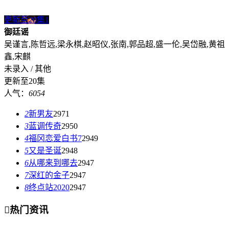
更新至20集
1
御廷谣
吴谨言,陈哲远,梁永棋,赵昭仪,张南,郭品超,盛一伦,吴岱融,黄祖
鑫,宋麒
未录入 / 其他
更新至20集
人气：
6054
2
新男友
2971
3
蓝调传奇
2950
4
福冈恋爱白书7
2949
5
又是圣诞
2948
6
从哪来到哪去
2947
7
深红的金子
2947
8
终点站2020
2947

热门资讯