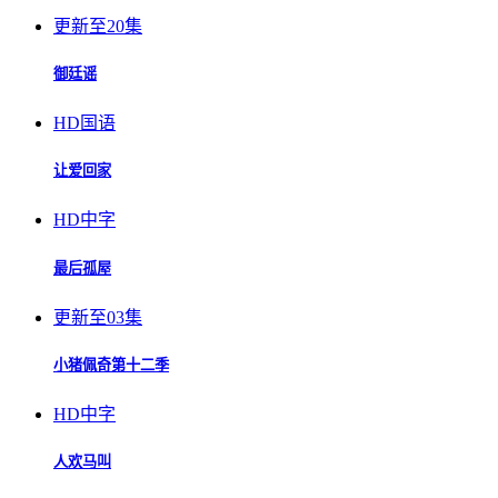
更新至20集
御廷谣
HD国语
让爱回家
HD中字
最后孤屋
更新至03集
小猪佩奇第十二季
HD中字
人欢马叫