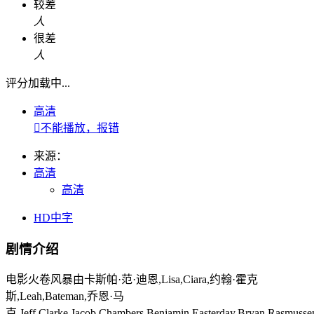
较差
人
很差
人
评分加载中...
高清

不能播放，报错
来源：
高清
高清
HD中字
剧情介绍
电影火卷风暴由卡斯帕·范·迪恩,Lisa,Ciara,约翰·霍克
斯,Leah,Bateman,乔恩·马
克,Jeff,Clarke,Jacob,Chambers,Benjamin,Easterday,Bryan,Rasmusse