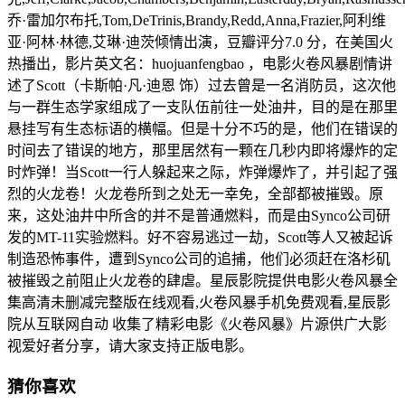
乔·雷加尔布托,Tom,DeTrinis,Brandy,Redd,Anna,Frazier,阿利维
亚·阿林·林德,艾琳·迪茨倾情出演，豆瓣评分7.0 分，在美国火
热播出，影片英文名：huojuanfengbao ，电影火卷风暴剧情讲
述了Scott（卡斯帕·凡·迪恩 饰）过去曾是一名消防员，这次他
与一群生态学家组成了一支队伍前往一处油井，目的是在那里
悬挂写有生态标语的横幅。但是十分不巧的是，他们在错误的
时间去了错误的地方，那里居然有一颗在几秒内即将爆炸的定
时炸弹！当Scott一行人躲起来之际，炸弹爆炸了，并引起了强
烈的火龙卷！火龙卷所到之处无一幸免，全部都被摧毁。原
来，这处油井中所含的并不是普通燃料，而是由Synco公司研
发的MT-11实验燃料。好不容易逃过一劫，Scott等人又被起诉
制造恐怖事件，遭到Synco公司的追捕，他们必须赶在洛杉矶
被摧毁之前阻止火龙卷的肆虐。星辰影院提供电影火卷风暴全
集高清未删减完整版在线观看,火卷风暴手机免费观看,星辰影
院从互联网自动 收集了精彩电影《火卷风暴》片源供广大影
视爱好者分享，请大家支持正版电影。
猜你喜欢